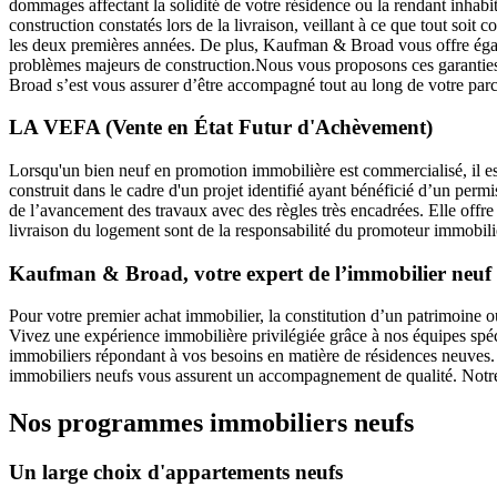
dommages affectant la solidité de votre résidence ou la rendant inhabit
construction constatés lors de la livraison, veillant à ce que tout soi
les deux premières années. De plus, Kaufman & Broad vous offre éga
problèmes majeurs de construction.Nous vous proposons ces garanties 
Broad s’est vous assurer d’être accompagné tout au long de votre parco
LA VEFA (Vente en État Futur d'Achèvement)
Lorsqu'un bien neuf en promotion immobilière est commercialisé, il e
construit dans le cadre d'un projet identifié ayant bénéficié d’un perm
de l’avancement des travaux avec des règles très encadrées. Elle offre a
livraison du logement sont de la responsabilité du promoteur immobili
Kaufman & Broad, votre expert de l’immobilier neuf
Pour votre premier achat immobilier, la constitution d’un patrimoine ou
Vivez une expérience immobilière privilégiée grâce à nos équipes s
immobiliers répondant à vos besoins en matière de résidences neuves. S
immobiliers neufs vous assurent un accompagnement de qualité. Notre e
Nos programmes immobiliers neufs
Un large choix d'appartements neufs