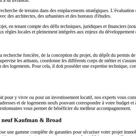
n à sa livraison.
echerche de terrains dans des emplacements stratégiques. L'évaluation d
avec des architectes, des urbanistes et des bureaux d'études.
et, en tenant compte des défis techniques, juridiques et financiers (no
ux règles locales et pleinement intégrées aux enjeux du développement
a recherche foncière, de la conception du projet, du dépôt du permis de
supervise les artisans, coordonne les différents corps de métier et s'assure
des logements. Pour cela, il doit posséder une expertise technique, comm
 pour y vivre ou pour un investissement locatif, nos experts vous consei
adresses et de logements neufs pouvant correspondre à votre budget et à 
gestionnaires vous permet de bénéficier du meilleur accompagnement.
ier neuf Kaufman & Broad
 une gamme complète de garanties pour sécuriser votre projet immobili