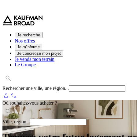
0 800 544 000
(service et appel gratuit)
Je recherche
Nos offres
Je m'informe
Je concrétise mon projet
Je vends mon terrain
Le Groupe
Rechercher une ville, une région...
person
phone
Où souhaitez-vous acheter ?
Ville, region...