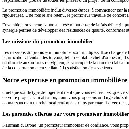
responsabilité globale de toutes les phases d'un projet, de sa conceptio
La promotion immobilière inclut diverses étapes, à commencer par la r
rigoureuses. Une fois le site retenu, le promoteur travaille de concert 
Ensemble, nous menons une analyse minutieuse de la faisabilité du proj
synergie permet de développer des résidences de qualité, conformes a
Les missions du promoteur immobilier
Les missions du promoteur immobilier sont multiples. Il se charge de l
planification. Pendant les travaux, tel un véritable chef d'orchestre, il 
conformité aux normes en vigueur, et s'occupe de la commercialisation 
de la construction et en veillant à la satisfaction de ses clients.
Notre expertise en promotion immobilière
Quel que soit le type de logement neuf que vous recherchez, que ce soit
de votre projet à sa réalisation, nous vous proposons un large choix d’
connaissance du marché local renforcé par nos partenariats avec des 
Les garanties offertes par votre promoteur immobil
Kaufman & Broad, un promoteur immobilier de confiance, vous propose