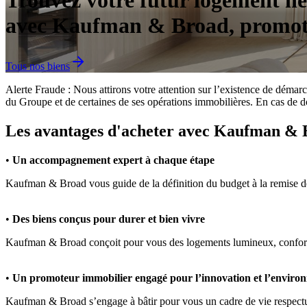
Trouvez votre futur logement n
avec Kaufman & Broad, promot
Tous nos biens
Alerte Fraude : Nous attirons votre attention sur l’existence de déma
du Groupe et de certaines de ses opérations immobilières. En cas de do
Les avantages d'acheter avec Kaufman &
•
Un accompagnement expert à chaque étape
Kaufman & Broad vous guide de la définition du budget à la remise des 
•
Des biens conçus pour durer et bien vivre
Kaufman & Broad conçoit pour vous des logements lumineux, confortabl
•
Un promoteur immobilier engagé pour l’innovation et l’enviro
Kaufman & Broad s’engage à bâtir pour vous un cadre de vie respectueu