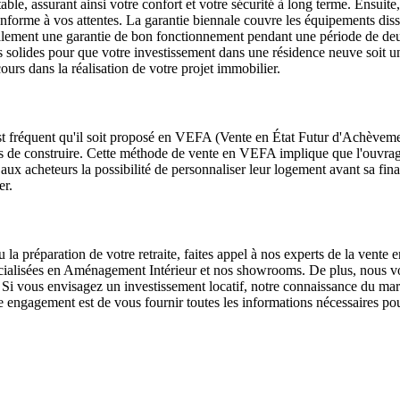
able, assurant ainsi votre confort et votre sécurité à long terme. Ensuit
t conforme à vos attentes. La garantie biennale couvre les équipements di
lement une garantie de bon fonctionnement pendant une période de deu
solides pour que votre investissement dans une résidence neuve soit u
urs dans la réalisation de votre projet immobilier.
st fréquent qu'il soit proposé en VEFA (Vente en État Futur d'Achèveme
is de construire. Cette méthode de vente en VEFA implique que l'ouvrage 
ux acheteurs la possibilité de personnaliser leur logement avant sa finali
er.
 la préparation de votre retraite, faites appel à nos experts de la vente
pécialisées en Aménagement Intérieur et nos showrooms. De plus, nous
i vous envisagez un investissement locatif, notre connaissance du marché
ngagement est de vous fournir toutes les informations nécessaires pour 