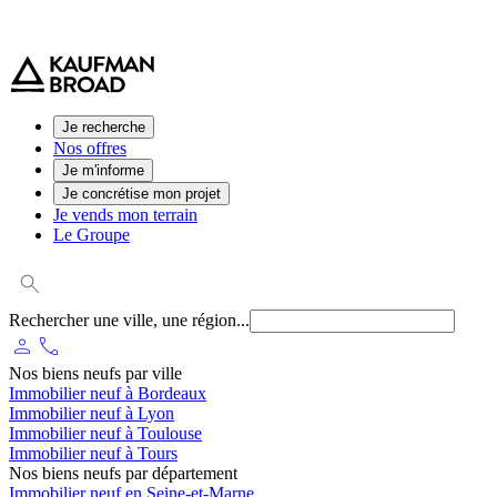
0 800 544 000
(service et appel gratuit)
Je recherche
Nos offres
Je m'informe
Je concrétise mon projet
Je vends mon terrain
Le Groupe
Rechercher une ville, une région...
person
phone
Nos biens neufs par ville
Immobilier neuf à Bordeaux
Immobilier neuf à Lyon
Immobilier neuf à Toulouse
Immobilier neuf à Tours
Nos biens neufs par département
Immobilier neuf en Seine-et-Marne