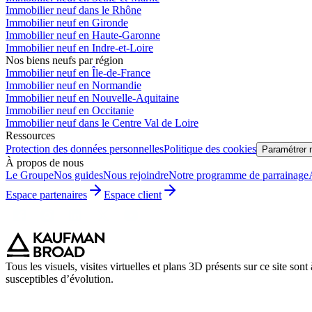
Immobilier neuf dans le Rhône
Immobilier neuf en Gironde
Immobilier neuf en Haute-Garonne
Immobilier neuf en Indre-et-Loire
Nos biens neufs par région
Immobilier neuf en Île-de-France
Immobilier neuf en Normandie
Immobilier neuf en Nouvelle-Aquitaine
Immobilier neuf en Occitanie
Immobilier neuf dans le Centre Val de Loire
Ressources
Protection des données personnelles
Politique des cookies
Paramétrer 
À propos de nous
Le Groupe
Nos guides
Nous rejoindre
Notre programme de parrainage
Espace partenaires
Espace client
Tous les visuels, visites virtuelles et plans 3D présents sur ce site son
susceptibles d’évolution.