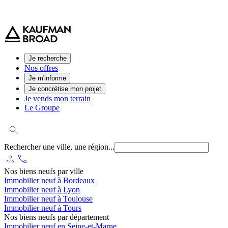
0 800 544 000
(service et appel gratuit)
Je recherche
Nos offres
Je m'informe
Je concrétise mon projet
Je vends mon terrain
Le Groupe
Rechercher une ville, une région...
person
phone
Nos biens neufs par ville
Immobilier neuf à Bordeaux
Immobilier neuf à Lyon
Immobilier neuf à Toulouse
Immobilier neuf à Tours
Nos biens neufs par département
Immobilier neuf en Seine-et-Marne