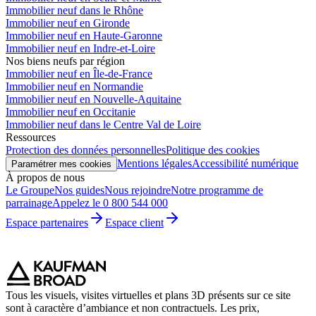
Immobilier neuf dans le Rhône
Immobilier neuf en Gironde
Immobilier neuf en Haute-Garonne
Immobilier neuf en Indre-et-Loire
Nos biens neufs par région
Immobilier neuf en Île-de-France
Immobilier neuf en Normandie
Immobilier neuf en Nouvelle-Aquitaine
Immobilier neuf en Occitanie
Immobilier neuf dans le Centre Val de Loire
Ressources
Protection des données personnelles
Politique des cookies
Mentions légales
Accessibilité numérique
Paramétrer mes cookies
À propos de nous
Le Groupe
Nos guides
Nous rejoindre
Notre programme de
parrainage
Appelez le 0 800 544 000
Espace partenaires
Espace client
Tous les visuels, visites virtuelles et plans 3D présents sur ce site
sont à caractère d’ambiance et non contractuels. Les prix,