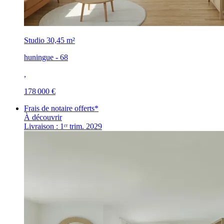
Studio
30,45 m²
huningue - 68
,
178 000 €
Frais de notaire offerts*
À découvrir
Livraison : 1ᵉʳ trim. 2029