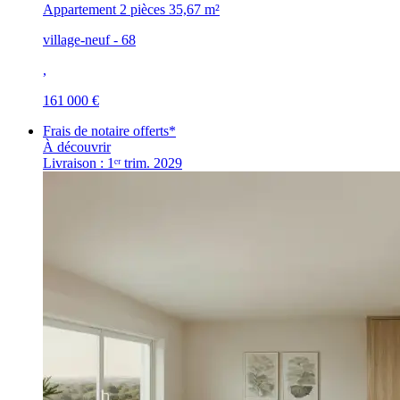
Appartement 2 pièces
35,67 m²
village-neuf - 68
,
161 000 €
Frais de notaire offerts*
À découvrir
Livraison : 1ᵉʳ trim. 2029