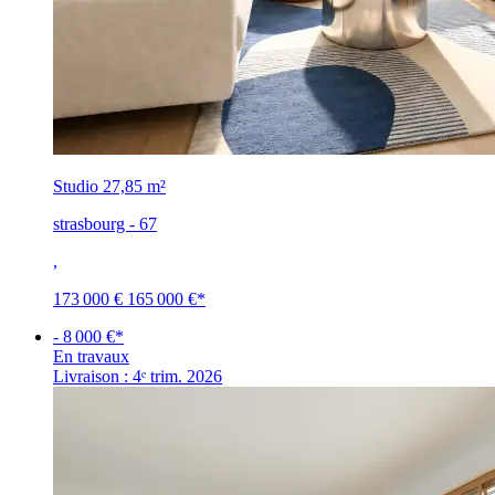
Studio
27,85 m²
strasbourg - 67
,
173 000 €
165 000 €
*
- 8 000 €*
En travaux
Livraison : 4ᵉ trim. 2026