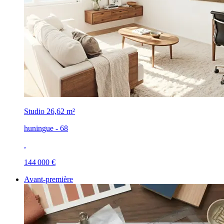
Studio
26,62 m²
huningue - 68
,
144 000 €
Avant-première