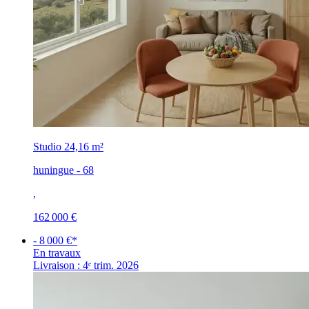
Studio
24,16 m²
huningue - 68
,
162 000 €
- 8 000 €*
En travaux
Livraison : 4ᵉ trim. 2026