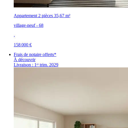
Appartement 2 pièces
35,67 m²
village-neuf - 68
,
158 000 €
Frais de notaire offerts*
À découvrir
Livraison : 1ᵉʳ trim. 2029