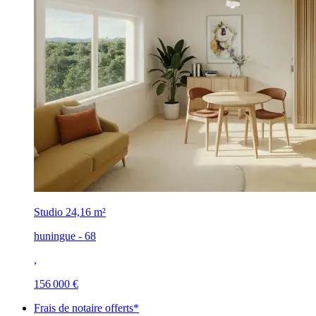
Studio
24,16 m²
huningue - 68
,
156 000 €
Frais de notaire offerts*