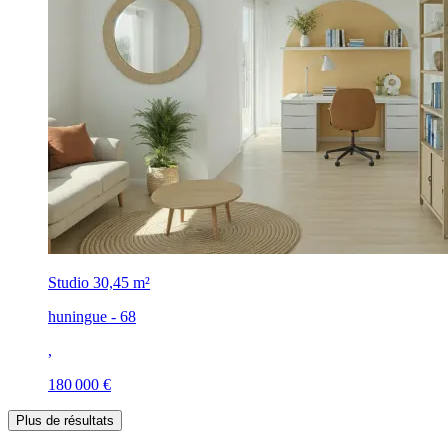
Studio
30,45 m²
huningue - 68
,
180 000 €
Plus de résultats