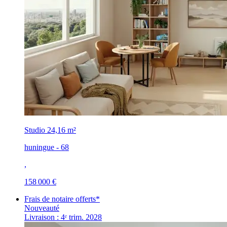
Studio
24,16 m²
huningue - 68
,
158 000 €
Frais de notaire offerts*
Nouveauté
Livraison : 4ᵉ trim. 2028