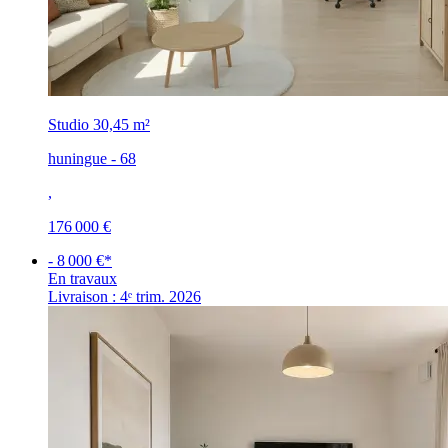
Studio
30,45 m²
huningue - 68
,
176 000 €
- 8 000 €*
En travaux
Livraison : 4ᵉ trim. 2026