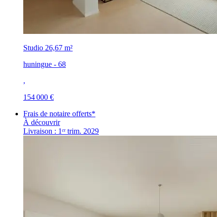
Studio
26,67 m²
huningue - 68
,
154 000 €
Frais de notaire offerts*
À découvrir
Livraison : 1ᵉʳ trim. 2029