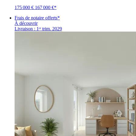
175 000 €
167 000 €
*
Frais de notaire offerts*
À découvrir
Livraison : 1ᵉʳ trim. 2029