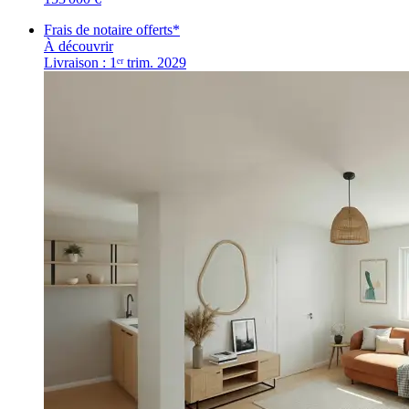
Frais de notaire offerts*
À découvrir
Livraison : 1ᵉʳ trim. 2029