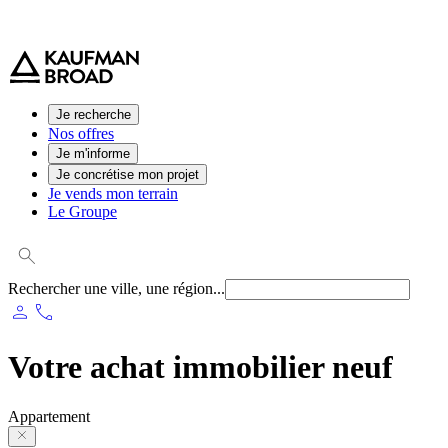
0 800 544 000
(service et appel gratuit)
Je recherche
Nos offres
Je m'informe
Je concrétise mon projet
Je vends mon terrain
Le Groupe
Rechercher une ville, une région...
person
phone
Votre achat immobilier neuf
Appartement