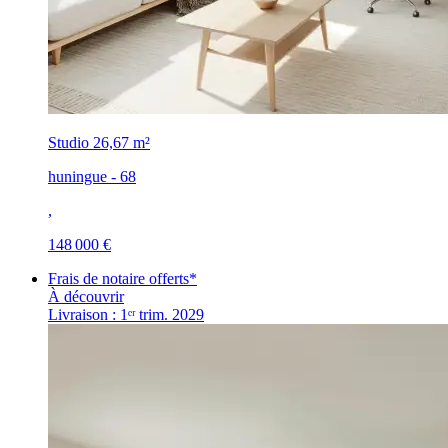
Studio
26,67 m²
huningue - 68
,
148 000 €
Frais de notaire offerts*
À découvrir
Livraison : 1ᵉʳ trim. 2029