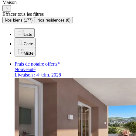
Maison
Effacer tous les filtres
Nos biens
(177)
Nos résidences
(8)
Liste
Carte
Mixte
Frais de notaire offerts*
Nouveauté
Livraison : 4ᵉ trim. 2028