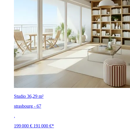
Studio
36,29 m²
strasbourg - 67
,
199 000 €
191 000 €
*