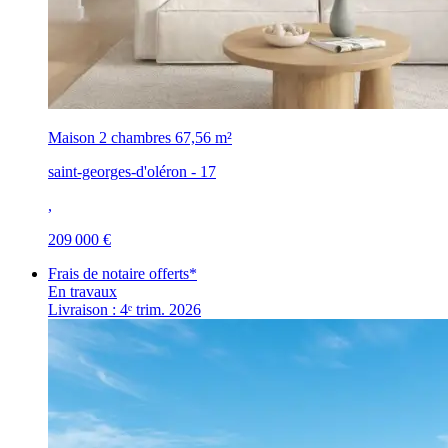
Maison 2 chambres
67,56 m²
saint-georges-d'oléron - 17
,
209 000 €
Frais de notaire offerts*
En travaux
Livraison : 4ᵉ trim. 2026