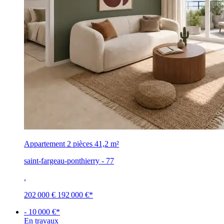
Appartement 2 pièces
41,2 m²
saint-fargeau-ponthierry - 77
,
202 000 €
192 000 €
*
- 10 000 €*
En travaux