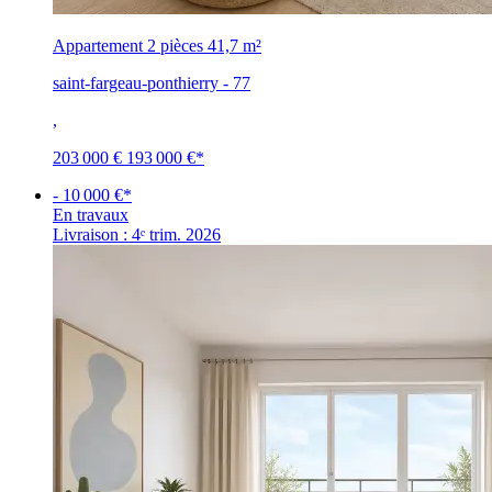
Appartement 2 pièces
41,7 m²
saint-fargeau-ponthierry - 77
,
203 000 €
193 000 €
*
- 10 000 €*
En travaux
Livraison : 4ᵉ trim. 2026