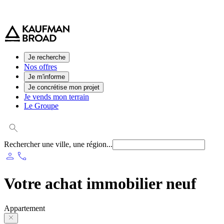
0 800 544 000
(service et appel gratuit)
Je recherche
Nos offres
Je m'informe
Je concrétise mon projet
Je vends mon terrain
Le Groupe
Rechercher une ville, une région...
person
phone
Votre achat immobilier neuf
Appartement