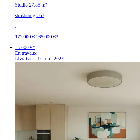
Studio
27,85 m²
strasbourg - 67
,
173 000 €
165 000 €
*
- 5 000 €*
En travaux
Livraison : 1ᵉʳ trim. 2027