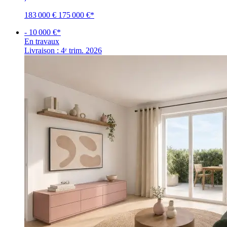
183 000 €
175 000 €
*
- 10 000 €*
En travaux
Livraison : 4ᵉ trim. 2026