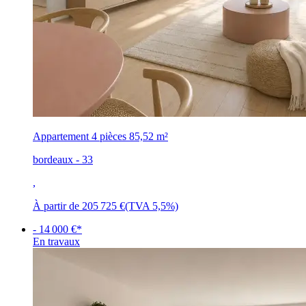
Appartement 4 pièces
85,52 m²
bordeaux - 33
,
À partir de
205 725 €
(TVA 5,5%)
- 14 000 €*
En travaux