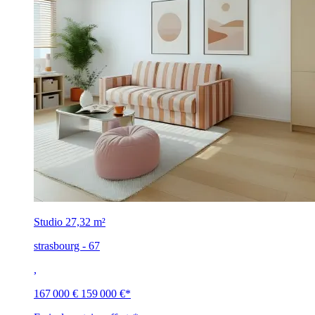
Studio
27,32 m²
strasbourg - 67
,
167 000 €
159 000 €
*