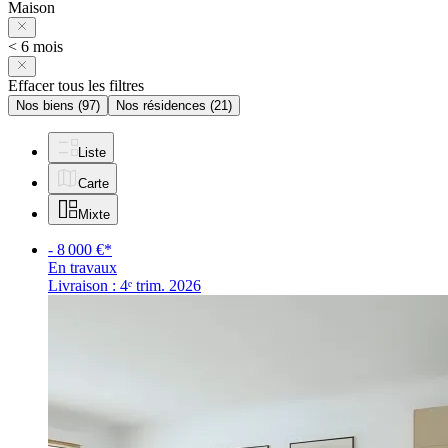
Maison
< 6 mois
Effacer tous les filtres
Nos biens
(97)
Nos résidences
(21)
Liste
Carte
Mixte
- 8 000 €*
En travaux
Livraison : 4ᵉ trim. 2026