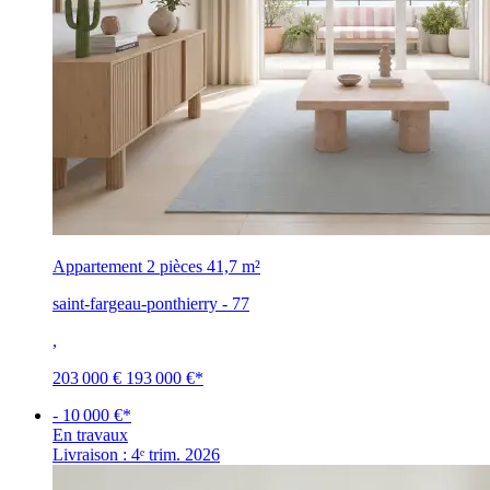
Appartement 2 pièces
41,7 m²
saint-fargeau-ponthierry - 77
,
203 000 €
193 000 €
*
- 10 000 €*
En travaux
Livraison : 4ᵉ trim. 2026