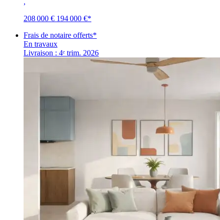
,
208 000 €
194 000 €
*
Frais de notaire offerts*
En travaux
Livraison : 4ᵉ trim. 2026