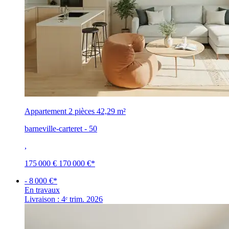
Appartement 2 pièces
42,29 m²
barneville-carteret - 50
,
175 000 €
170 000 €
*
- 8 000 €*
En travaux
Livraison : 4ᵉ trim. 2026