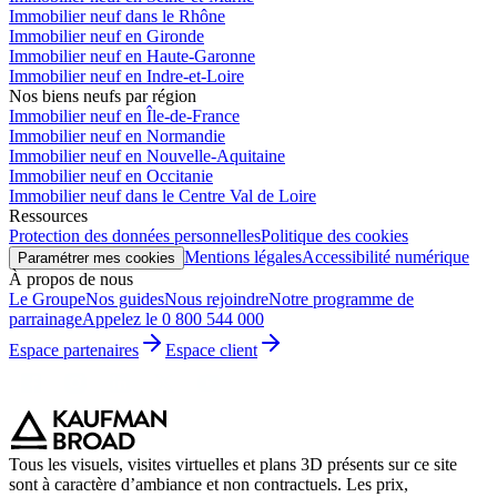
Immobilier neuf dans le Rhône
Immobilier neuf en Gironde
Immobilier neuf en Haute-Garonne
Immobilier neuf en Indre-et-Loire
Nos biens neufs par région
Immobilier neuf en Île-de-France
Immobilier neuf en Normandie
Immobilier neuf en Nouvelle-Aquitaine
Immobilier neuf en Occitanie
Immobilier neuf dans le Centre Val de Loire
Ressources
Protection des données personnelles
Politique des cookies
Mentions légales
Accessibilité numérique
Paramétrer mes cookies
À propos de nous
Le Groupe
Nos guides
Nous rejoindre
Notre programme de
parrainage
Appelez le 0 800 544 000
Espace partenaires
Espace client
Tous les visuels, visites virtuelles et plans 3D présents sur ce site
sont à caractère d’ambiance et non contractuels. Les prix,