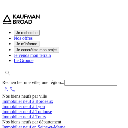
0 800 544 000
(service et appel gratuit)
Je recherche
Nos offres
Je m'informe
Je concrétise mon projet
Je vends mon terrain
Le Groupe
Rechercher une ville, une région...
person
phone
Nos biens neufs par ville
Immobilier neuf à Bordeaux
Immobilier neuf à Lyon
Immobilier neuf à Toulouse
Immobilier neuf à Tours
Nos biens neufs par département
Immobilier neuf en Seine-et-Marne