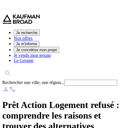
0 800 544 000
(service et appel gratuit)
Je recherche
Nos offres
Je m'informe
Je concrétise mon projet
Je vends mon terrain
Le Groupe
Rechercher une ville, une région...
person
phone
Prêt Action Logement refusé :
comprendre les raisons et
trouver des alternatives