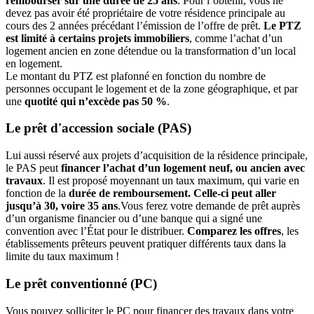
rembourser sur une durée de 25 ans
. Pour l’obtenir, vous ne
devez pas avoir été propriétaire de votre résidence principale au
cours des 2 années précédant l’émission de l’offre de prêt.
Le PTZ
est limité à certains projets immobiliers
, comme l’achat d’un
logement ancien en zone détendue ou la transformation d’un local
en logement.
Le montant du PTZ est plafonné en fonction du nombre de
personnes occupant le logement et de la zone géographique, et par
une
quotité qui n’excède pas 50 %
.
Le prêt d'accession sociale (PAS)
Lui aussi réservé aux projets d’acquisition de la résidence principale,
le PAS peut
financer l’achat d’un logement neuf, ou ancien avec
travaux
. Il est proposé moyennant un taux maximum, qui varie en
fonction de la
durée de remboursement. Celle-ci peut aller
jusqu’à 30, voire 35 ans
.Vous ferez votre demande de prêt auprès
d’un organisme financier ou d’une banque qui a signé une
convention avec l’État pour le distribuer.
Comparez les offres
, les
établissements prêteurs peuvent pratiquer différents taux dans la
limite du taux maximum !
Le prêt conventionné (PC)
Vous pouvez solliciter le PC pour financer des travaux dans votre