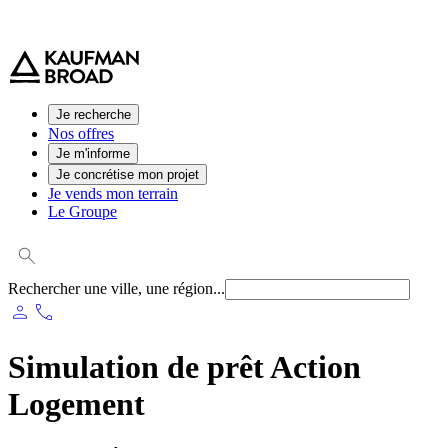
0 800 544 000
(service et appel gratuit)
Je recherche
Nos offres
Je m'informe
Je concrétise mon projet
Je vends mon terrain
Le Groupe
Rechercher une ville, une région...
person
phone
Simulation de prêt Action
Logement