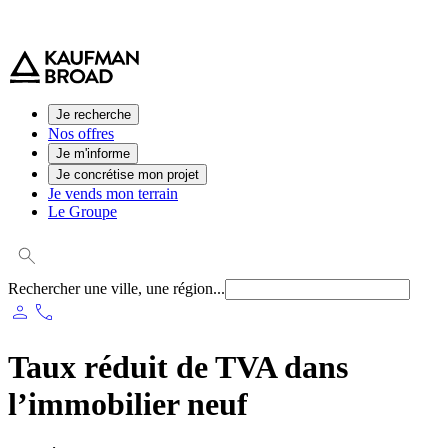
0 800 544 000
(service et appel gratuit)
Je recherche
Nos offres
Je m'informe
Je concrétise mon projet
Je vends mon terrain
Le Groupe
Rechercher une ville, une région...
person
phone
Taux réduit de TVA dans
l’immobilier neuf