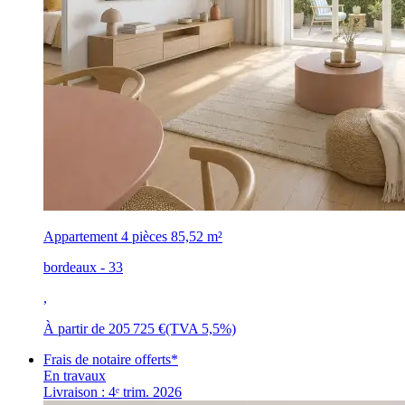
Appartement 4 pièces
85,52 m²
bordeaux - 33
,
À partir de
205 725 €
(TVA 5,5%)
Frais de notaire offerts*
En travaux
Livraison : 4ᵉ trim. 2026