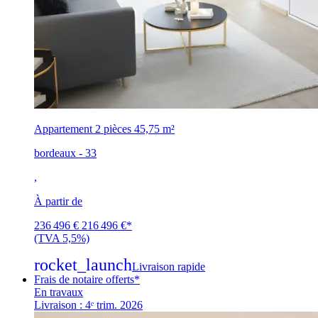
Appartement 2 pièces
45,75 m²
bordeaux - 33
,
À partir de
236 496 €
216 496 €
*
(TVA 5,5%)
rocket_launch
Livraison rapide
Frais de notaire offerts*
En travaux
Livraison : 4ᵉ trim. 2026