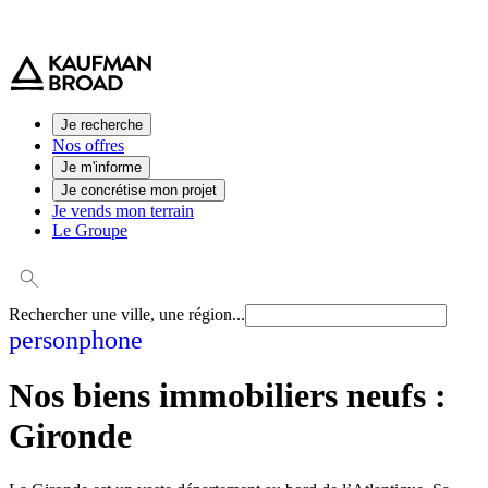
0 800 544 000
(service et appel gratuit)
Je recherche
Nos offres
Je m'informe
Je concrétise mon projet
Je vends mon terrain
Le Groupe
Rechercher une ville, une région...
person
phone
Nos biens immobiliers neufs :
Gironde