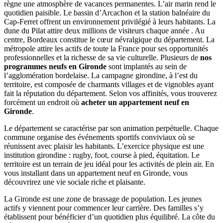
règne une atmosphère de vacances permanentes. L’air marin rend le
quotidien paisible. Le bassin d’Arcachon et la station balnéaire du
Cap-Ferret offrent un environnement privilégié à leurs habitants. La
dune du Pilat attire deux millions de visiteurs chaque année . Au
centre, Bordeaux constitue le cœur névralgique du département. La
métropole attire les actifs de toute la France pour ses opportunités
professionnelles et la richesse de sa vie culturelle. Plusieurs de
nos
programmes neufs en Gironde
sont implantés au sein de
l’agglomération bordelaise. La campagne girondine, à l’est du
territoire, est composée de charmants villages et de vignobles ayant
fait la réputation du département. Selon vos affinités, vous trouverez
forcément un endroit où
acheter un appartement neuf en
Gironde
.
Le département se caractérise par son animation perpétuelle. Chaque
commune organise des événements sportifs conviviaux où se
réunissent avec plaisir les habitants. L’exercice physique est une
institution girondine : rugby, foot, course à pied, équitation. Le
territoire est un terrain de jeu idéal pour les activités de plein air. En
vous installant dans un appartement neuf en Gironde, vous
découvrirez une vie sociale riche et plaisante.
La Gironde est une zone de brassage de population. Les jeunes
actifs y viennent pour commencer leur carrière. Des familles s’y
établissent pour bénéficier d’un quotidien plus équilibré. La côte du