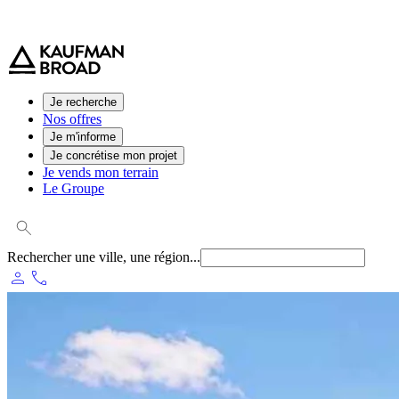
0 800 544 000
(service et appel gratuit)
Je recherche
Nos offres
Je m'informe
Je concrétise mon projet
Je vends mon terrain
Le Groupe
Rechercher une ville, une région...
person
phone