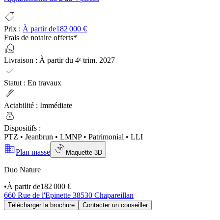
shoppingmode
Prix
:
À partir de
182 000 €
Frais de notaire offerts*
real_estate_agent
Livraison
:
À partir du 4ᵉ trim. 2027
check
Statut
:
En travaux
ink_pen
Actabilité
:
Immédiate
money_bag
Dispositifs
:
PTZ
•
Jeanbrun
•
LMNP
•
Patrimonial
•
LLI
domain
3d_rotation
Plan masse
Maquette 3D
Duo Nature
•
À partir de
182 000 €
660 Rue de l'Epinette 38530 Chapareillan
Télécharger la brochure
Contacter un conseiller