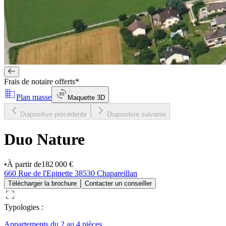
Frais de notaire offerts*
domain
3d_rotation
Plan masse
Maquette 3D
Diapositive précédente
Diapositive suivante
Duo Nature
•
À partir de
182 000 €
660 Rue de l'Epinette 38530 Chapareillan
Télécharger la brochure
Contacter un conseiller
crop_free
Typologies
:
Appartements du 2 au 4 pièces