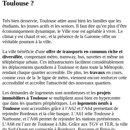
Toulouse ?
Très bien desservie, Toulouse attire aussi bien les familles que les
étudiants, les jeunes actifs et les seniors. Il faut dire qu’en plus d’être
économiquement dynamique, le Ville rose est agréable à vivre. Le
climat y est chaud et sec, et la présence de la Garonne offre un
véritable poumon à la ville.
La ville bénéficie d'une
offre de transports en commun riche et
diversifiée
, comprenant métro, tramway, bus, navettes et même un
téléphérique urbain. Ces infrastructures facilitent considérablement
les déplacements quotidiens à Toulouse et dans toute la Métropole,
rendant chaque quartier accessible. De plus, les
travaux
en cours,
comme ceux de la 3e ligne de métro, viennent encore renforcer cette
accessibilité et accroître l'attractivité des nouveaux quartiers.
Les demandes de logements sont nombreuses et les
projets
immobiliers à Toulouse
se multiplient aussi bien en hypercentre
que dans les quartiers périphériques. Les
logements neufs à
Toulouse
sont accessibles grâce à l’A62 et l’A64 permettant de
rejoindre Bordeaux et la côte basque. L’A61 relie Toulouse à
Narbonne, et l’A66 permet de rejoindre les stations pyrénéennes.
L’A68 est l’axe de Toulouse à Albi. Grâce aux TGV et TER, la ville
du Sud-Ouest est connectée à Bordeaux, Bayonne et Brive-la-