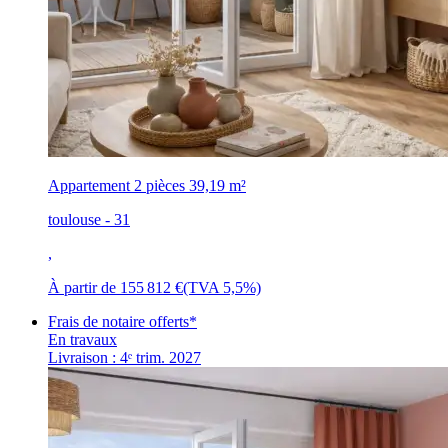
Appartement 2 pièces
39,19 m²
toulouse - 31
,
À partir de
155 812 €
(TVA 5,5%)
Frais de notaire offerts*
En travaux
Livraison : 4ᵉ trim. 2027