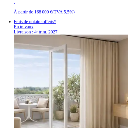
,
À partir de
168 000 €
(TVA 5,5%)
Frais de notaire offerts*
En travaux
Livraison : 4ᵉ trim. 2027