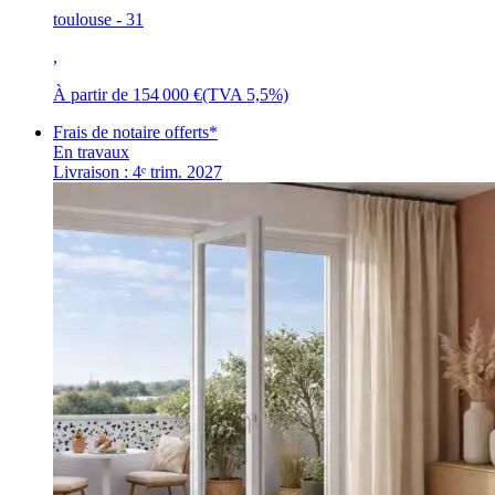
toulouse - 31
,
À partir de
154 000 €
(TVA 5,5%)
Frais de notaire offerts*
En travaux
Livraison : 4ᵉ trim. 2027