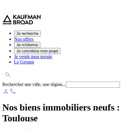
0 800 544 000
(service et appel gratuit)
Je recherche
Nos offres
Je m'informe
Je concrétise mon projet
Je vends mon terrain
Le Groupe
Rechercher une ville, une région...
person
phone
Nos biens immobiliers neufs :
Toulouse