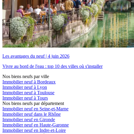
Les avantages du neuf
|
4 juin 2026
Vivre au bord de l'eau : top 10 des villes où s'installer
Nos biens neufs par ville
Immobilier neuf à Bordeaux
Immobilier neuf à Lyon
Immobilier neuf à Toulouse
Immobilier neuf à Tours
Nos biens neufs par département
Immobilier neuf en Seine-et-Marne
Immobilier neuf dans le Rhône
Immobilier neuf en Gironde
Immobilier neuf en Haute-Garonne
Immobilier neuf en Indre-et-Loire