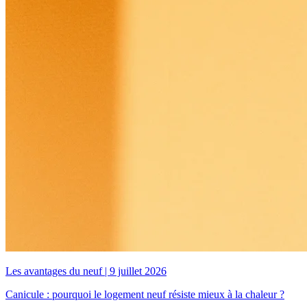
Les avantages du neuf
|
9 juillet 2026
Canicule : pourquoi le logement neuf résiste mieux à la chaleur ?