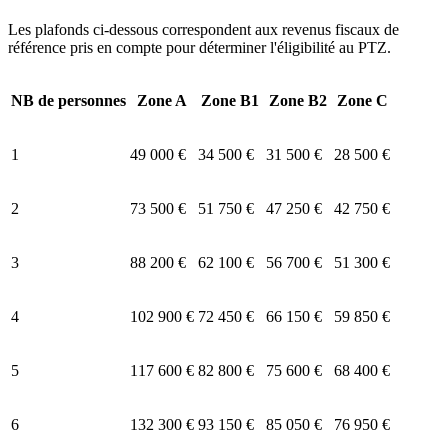
Les plafonds ci-dessous correspondent aux revenus fiscaux de
référence pris en compte pour déterminer l'éligibilité au PTZ.
NB de personnes
Zone A
Zone B1
Zone B2
Zone C
1
49 000 €
34 500 €
31 500 €
28 500 €
2
73 500 €
51 750 €
47 250 €
42 750 €
3
88 200 €
62 100 €
56 700 €
51 300 €
4
102 900 €
72 450 €
66 150 €
59 850 €
5
117 600 €
82 800 €
75 600 €
68 400 €
6
132 300 €
93 150 €
85 050 €
76 950 €