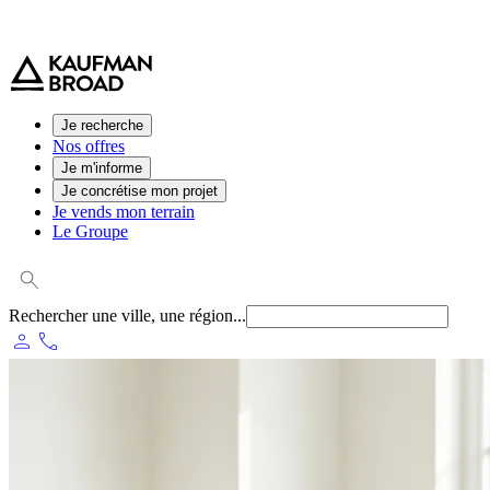
0 800 544 000
(service et appel gratuit)
Je recherche
Nos offres
Je m'informe
Je concrétise mon projet
Je vends mon terrain
Le Groupe
Rechercher une ville, une région...
person
phone