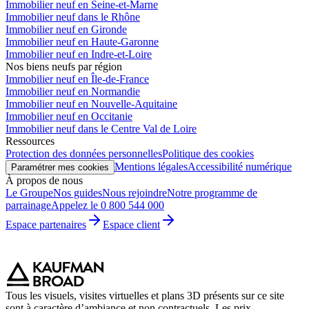
Immobilier neuf en Seine-et-Marne
Immobilier neuf dans le Rhône
Immobilier neuf en Gironde
Immobilier neuf en Haute-Garonne
Immobilier neuf en Indre-et-Loire
Nos biens neufs par région
Immobilier neuf en Île-de-France
Immobilier neuf en Normandie
Immobilier neuf en Nouvelle-Aquitaine
Immobilier neuf en Occitanie
Immobilier neuf dans le Centre Val de Loire
Ressources
Protection des données personnelles
Politique des cookies
Mentions légales
Accessibilité numérique
Paramétrer mes cookies
À propos de nous
Le Groupe
Nos guides
Nous rejoindre
Notre programme de
parrainage
Appelez le 0 800 544 000
Espace partenaires
Espace client
Tous les visuels, visites virtuelles et plans 3D présents sur ce site
sont à caractère d’ambiance et non contractuels. Les prix,