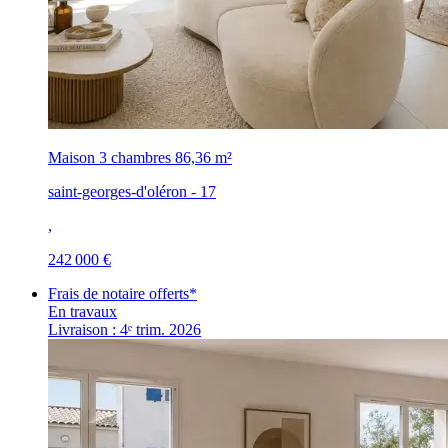
Maison 3 chambres
86,36 m²
saint-georges-d'oléron - 17
,
242 000 €
Frais de notaire offerts*
En travaux
Livraison : 4ᵉ trim. 2026