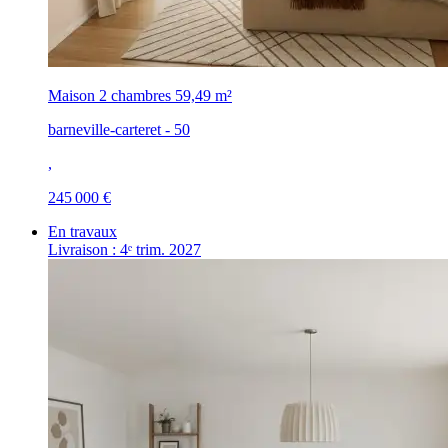
Maison 2 chambres
59,49 m²
barneville-carteret - 50
,
245 000 €
En travaux
Livraison : 4ᵉ trim. 2027