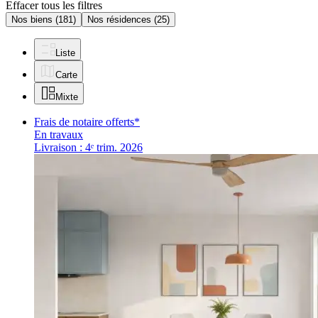
Effacer tous les filtres
Nos biens
(181)
Nos résidences
(25)
Liste
Carte
Mixte
Frais de notaire offerts*
En travaux
Livraison : 4ᵉ trim. 2026