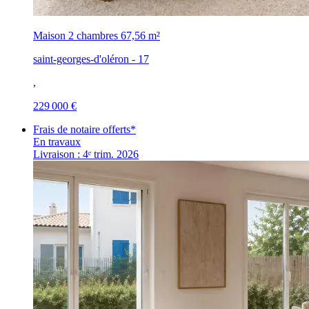
Maison 2 chambres
67,56 m²
saint-georges-d'oléron - 17
,
229 000 €
Frais de notaire offerts*
En travaux
Livraison : 4ᵉ trim. 2026