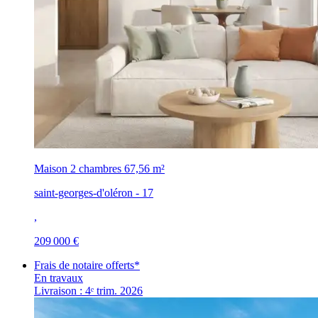
Maison 2 chambres
67,56 m²
saint-georges-d'oléron - 17
,
209 000 €
Frais de notaire offerts*
En travaux
Livraison : 4ᵉ trim. 2026