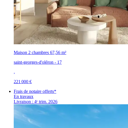
Maison 2 chambres
67,56 m²
saint-georges-d'oléron - 17
,
221 000 €
Frais de notaire offerts*
En travaux
Livraison : 4ᵉ trim. 2026