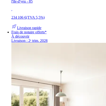
l'île-d'yeu - 85
,
234 106 €
(TVA 5,5%)
rocket_launch
Livraison rapide
Frais de notaire offerts*
À découvrir
Livraison : 2ᵉ trim. 2028