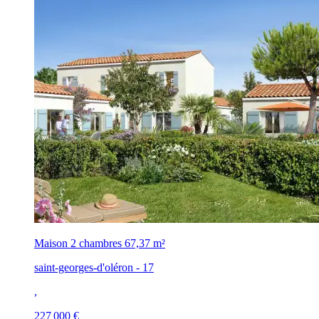
Maison 2 chambres
67,37 m²
saint-georges-d'oléron - 17
,
227 000 €