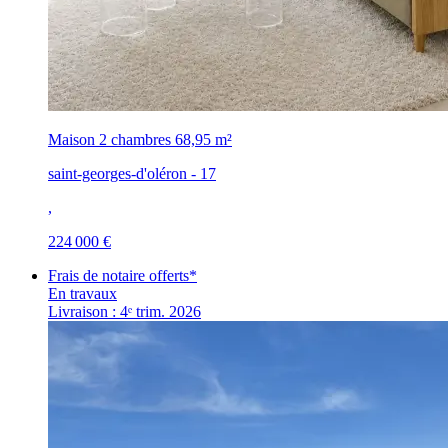
Maison 2 chambres
68,95 m²
saint-georges-d'oléron - 17
,
224 000 €
Frais de notaire offerts*
En travaux
Livraison : 4ᵉ trim. 2026