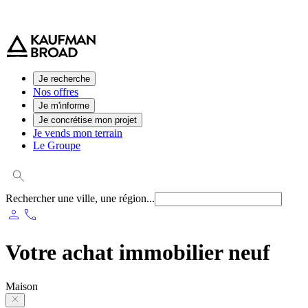
0 800 544 000
(service et appel gratuit)
Je recherche
Nos offres
Je m'informe
Je concrétise mon projet
Je vends mon terrain
Le Groupe
Rechercher une ville, une région...
person
phone
Votre achat immobilier neuf
Maison