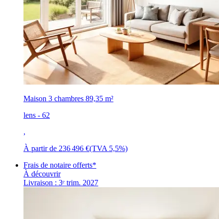
Maison 3 chambres
89,35 m²
lens - 62
,
À partir de
236 496 €
(TVA 5,5%)
Frais de notaire offerts*
À découvrir
Livraison : 3ᵉ trim. 2027