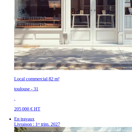
Local commercial
82 m²
toulouse - 31
,
205 000 € HT
En travaux
Livraison : 1ᵉʳ trim. 2027