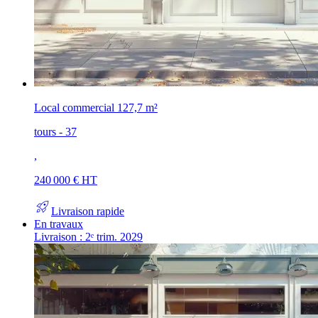
Local commercial
127,7 m²
tours - 37
,
240 000 € HT
rocket_launch
Livraison rapide
En travaux
Livraison : 2ᵉ trim. 2029