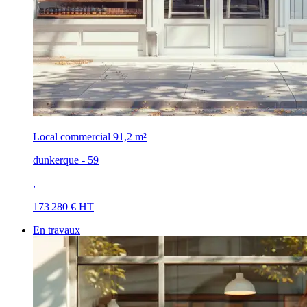
Local commercial
91,2 m²
dunkerque - 59
,
173 280 € HT
En travaux