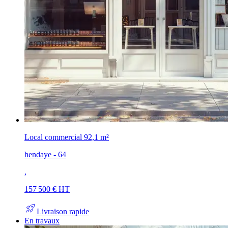
Local commercial
92,1 m²
hendaye - 64
,
157 500 € HT
rocket_launch
Livraison rapide
En travaux