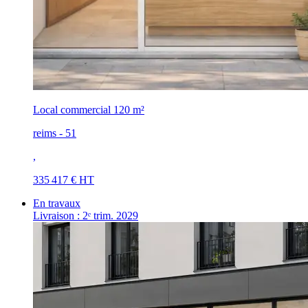
Local commercial
120 m²
reims - 51
,
335 417 € HT
En travaux
Livraison : 2ᵉ trim. 2029