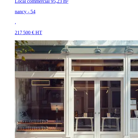
Local commercial
95,23 m²
nancy - 54
,
217 500 € HT