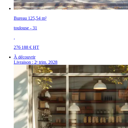
Bureau
125,54 m²
toulouse - 31
,
276 188 € HT
À découvrir
Livraison : 2ᵉ trim. 2028