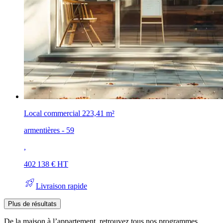
Local commercial
223,41 m²
armentières - 59
,
402 138 € HT
rocket_launch
Livraison rapide
Plus de résultats
De la maison à l’appartement, retrouvez tous nos programmes