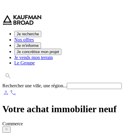
0 800 544 000
(service et appel gratuit)
Je recherche
Nos offres
Je m'informe
Je concrétise mon projet
Je vends mon terrain
Le Groupe
Rechercher une ville, une région...
person
phone
Votre achat immobilier neuf
Commerce