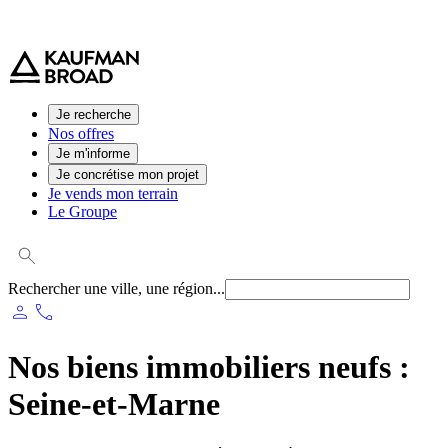
0 800 544 000
(service et appel gratuit)
Je recherche
Nos offres
Je m'informe
Je concrétise mon projet
Je vends mon terrain
Le Groupe
Rechercher une ville, une région...
person
phone
Nos biens immobiliers neufs :
Seine-et-Marne