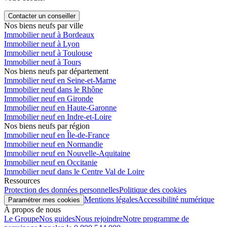
Contacter un conseiller
Nos biens neufs par ville
Immobilier neuf à Bordeaux
Immobilier neuf à Lyon
Immobilier neuf à Toulouse
Immobilier neuf à Tours
Nos biens neufs par département
Immobilier neuf en Seine-et-Marne
Immobilier neuf dans le Rhône
Immobilier neuf en Gironde
Immobilier neuf en Haute-Garonne
Immobilier neuf en Indre-et-Loire
Nos biens neufs par région
Immobilier neuf en Île-de-France
Immobilier neuf en Normandie
Immobilier neuf en Nouvelle-Aquitaine
Immobilier neuf en Occitanie
Immobilier neuf dans le Centre Val de Loire
Ressources
Protection des données personnelles
Politique des cookies
Mentions légales
Accessibilité numérique
Paramétrer mes cookies
À propos de nous
Le Groupe
Nos guides
Nous rejoindre
Notre programme de