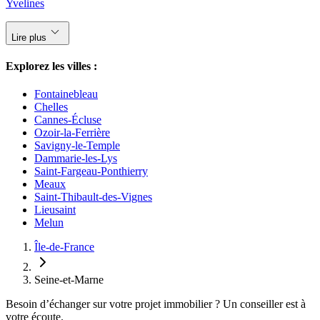
Yvelines
keyboard_arrow_down
Lire plus
Explorez les villes :
Fontainebleau
Chelles
Cannes-Écluse
Ozoir-la-Ferrière
Savigny-le-Temple
Dammarie-les-Lys
Saint-Fargeau-Ponthierry
Meaux
Saint-Thibault-des-Vignes
Lieusaint
Melun
Île-de-France
Seine-et-Marne
Besoin d’échanger sur votre projet immobilier ? Un conseiller est à
votre écoute.