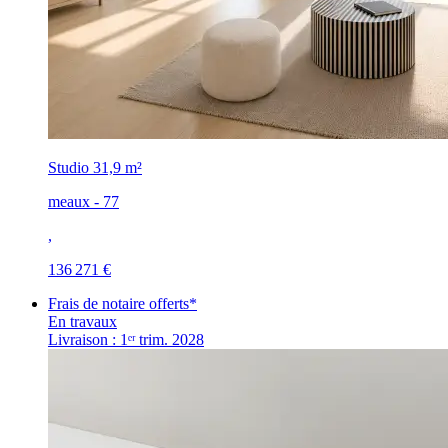
Studio
31,9 m²
meaux - 77
,
136 271 €
Frais de notaire offerts*
En travaux
Livraison : 1ᵉʳ trim. 2028