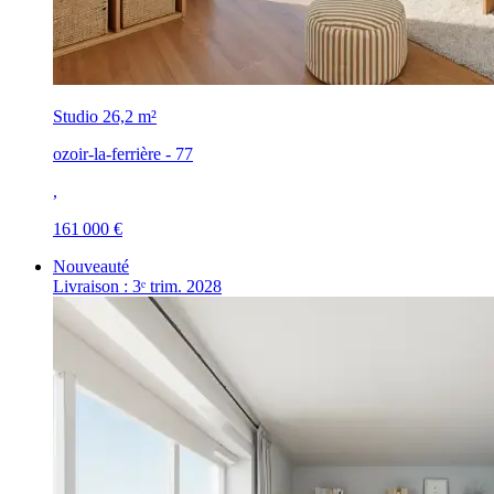
Studio
26,2 m²
ozoir-la-ferrière - 77
,
161 000 €
Nouveauté
Livraison : 3ᵉ trim. 2028