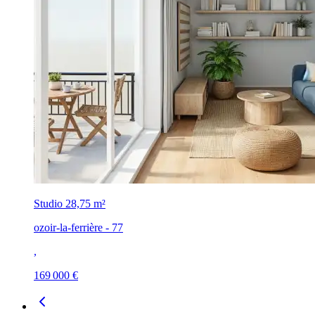
Studio
28,75 m²
ozoir-la-ferrière - 77
,
169 000 €