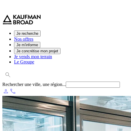
0 800 544 000
(service et appel gratuit)
Je recherche
Nos offres
Je m'informe
Je concrétise mon projet
Je vends mon terrain
Le Groupe
Rechercher une ville, une région...
person
phone