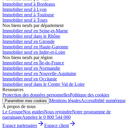
Immobilier neuf à Bordeaux
Immobilier neuf à Lyon
Immobilier neuf à Toulouse
Immobilier neuf à Tours
Nos biens neufs par département
Immobilier neuf en Seine-et-Marne
Immobilier neuf dans le Rhône
Immobilier neuf en Gironde
Immobilier neuf en Haute-Garonne
Immobilier neuf en Indre-et-Loire
Nos biens neufs par région
Immobilier neuf en Île-de-France
Immobilier neuf en Normandie
Immobilier neuf en Nouvelle-Aquitaine
Immobilier neuf en Occitanie
Immobilier neuf dans le Centre Val de Loire
Ressources
Protection des données personnelles
Politique des cookies
Mentions légales
Accessibilité numérique
Paramétrer mes cookies
À propos de nous
Le Groupe
Nos guides
Nous rejoindre
Notre programme de
parrainage
Appelez le 0 800 544 000
Espace partenaires
Espace client