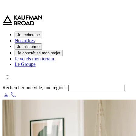
0 800 544 000
(service et appel gratuit)
Je recherche
Nos offres
Je m'informe
Je concrétise mon projet
Je vends mon terrain
Le Groupe
Rechercher une ville, une région...
person
phone