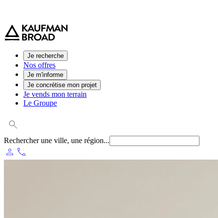
0 800 544 000
(service et appel gratuit)
Je recherche
Nos offres
Je m'informe
Je concrétise mon projet
Je vends mon terrain
Le Groupe
Rechercher une ville, une région...
person
phone