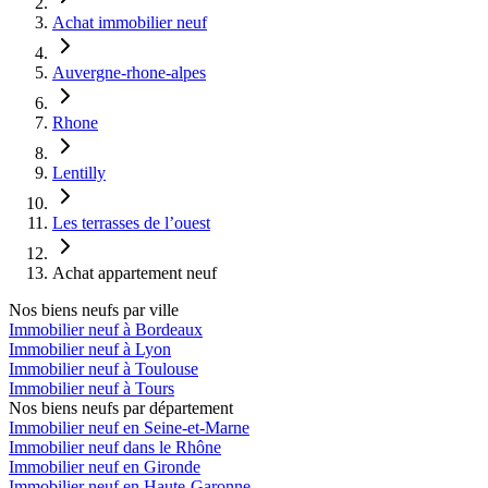
Achat immobilier neuf
Auvergne-rhone-alpes
Rhone
Lentilly
Les terrasses de l’ouest
Achat appartement neuf
Nos biens neufs par ville
Immobilier neuf à Bordeaux
Immobilier neuf à Lyon
Immobilier neuf à Toulouse
Immobilier neuf à Tours
Nos biens neufs par département
Immobilier neuf en Seine-et-Marne
Immobilier neuf dans le Rhône
Immobilier neuf en Gironde
Immobilier neuf en Haute-Garonne