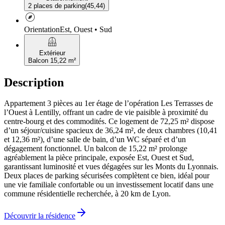
2 places de parking
(
45,44
)
explore
Orientation
Est, Ouest • Sud
balcony
Extérieur
Balcon 15,22 m²
Description
Appartement 3 pièces au 1er étage de l’opération Les Terrasses de
l’Ouest à Lentilly, offrant un cadre de vie paisible à proximité du
centre-bourg et des commodités. Ce logement de 72,25 m² dispose
d’un séjour/cuisine spacieux de 36,24 m², de deux chambres (10,41
et 12,36 m²), d’une salle de bain, d’un WC séparé et d’un
dégagement fonctionnel. Un balcon de 15,22 m² prolonge
agréablement la pièce principale, exposée Est, Ouest et Sud,
garantissant luminosité et vues dégagées sur les Monts du Lyonnais.
Deux places de parking sécurisées complètent ce bien, idéal pour
une vie familiale confortable ou un investissement locatif dans une
commune résidentielle recherchée, à 20 km de Lyon.
Découvrir la résidence