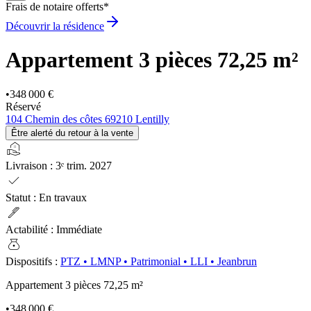
Frais de notaire offerts*
Découvrir la résidence
Appartement 3 pièces
72,25 m²
•
348 000 €
Réservé
104 Chemin des côtes 69210 Lentilly
Être alerté du retour à la vente
real_estate_agent
Livraison
:
3ᵉ trim. 2027
check
Statut
:
En travaux
ink_pen
Actabilité
:
Immédiate
money_bag
Dispositifs
:
PTZ
•
LMNP
•
Patrimonial
•
LLI
•
Jeanbrun
Appartement 3 pièces
72,25 m²
•
348 000 €