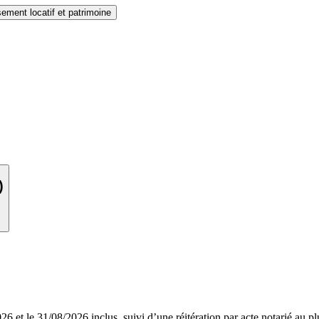
sement locatif et patrimoine
)
6 et le 31/08/2026 inclus, suivi d’une réitération par acte notarié au plu