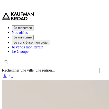
0 800 544 000
(service et appel gratuit)
Je recherche
Nos offres
Je m'informe
Je concrétise mon projet
Je vends mon terrain
Le Groupe
Rechercher une ville, une région...
person
phone