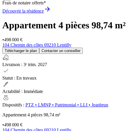
Frais de notaire offerts*
Découvrir la résidence
Appartement 4 pièces
98,74 m²
•
498 000 €
104 Chemin des côtes 69210 Lentilly
Télécharger le plan
Contacter un conseiller
real_estate_agent
Livraison
:
3ᵉ trim. 2027
check
Statut
:
En travaux
ink_pen
Actabilité
:
Immédiate
money_bag
Dispositifs
:
PTZ
•
LMNP
•
Patrimonial
•
LLI
•
Jeanbrun
Appartement 4 pièces
98,74 m²
•
498 000 €
104 Chemin des côtes 69210 Lentilly