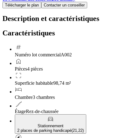
Télécharger le plan
Contacter un conseiller
Description et caractéristiques
Caractéristiques
tag
Numéro lot commercial
A002
home
Pièces
4 pièces
crop_free
Superficie habitable
98,74 m²
hotel
Chambre
3 chambres
floor
Étage
Rez-de-chaussée
directions_car
Stationnement
2 places de parking handicapé
(
21,22
)
explore