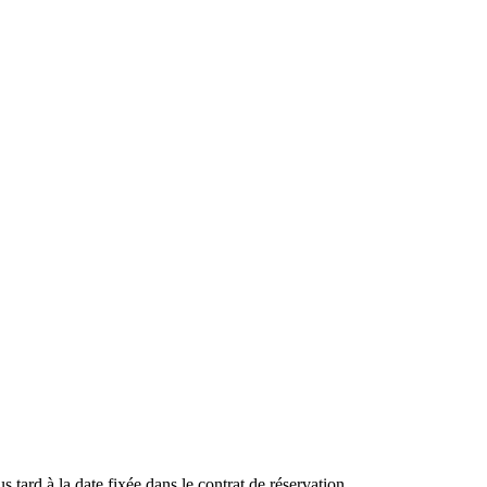
s tard à la date fixée dans le contrat de réservation.