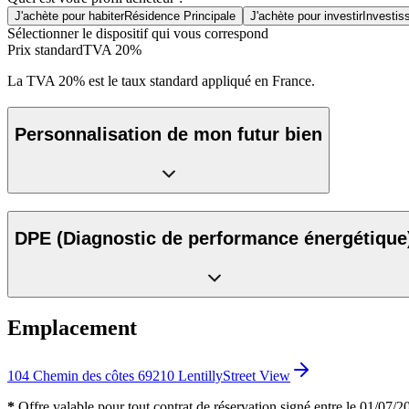
J'achète pour habiter
Résidence Principale
J'achète pour investir
Investis
Sélectionner le dispositif qui vous correspond
Prix standard
TVA 20%
La TVA 20% est le taux standard appliqué en France.
Personnalisation de mon futur bien
DPE
(Diagnostic de performance énergétique
Emplacement
104 Chemin des côtes 69210 Lentilly
Street View
*
Offre valable pour tout contrat de réservation signé entre le 01/07/202