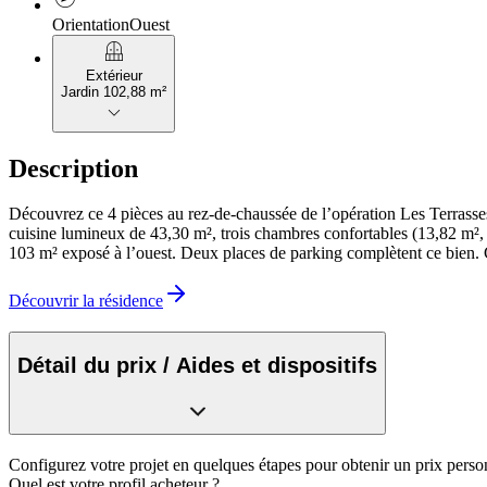
Orientation
Ouest
balcony
Extérieur
Jardin 102,88 m²
keyboard_arrow_down
Description
Découvrez ce 4 pièces au rez-de-chaussée de l’opération Les Terrasse
cuisine lumineux de 43,30 m², trois chambres confortables (13,82 m², 11
103 m² exposé à l’ouest. Deux places de parking complètent ce bien. C
Découvrir la résidence
Détail du prix / Aides et dispositifs
Configurez votre projet en quelques étapes pour obtenir un prix perso
Quel est votre profil acheteur ?