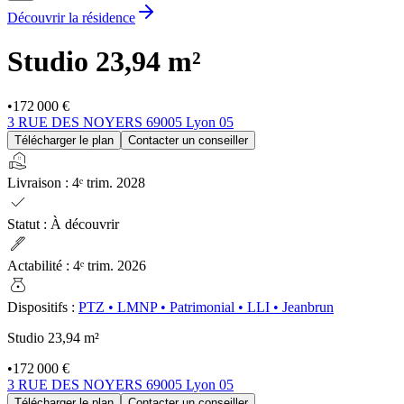
Découvrir la résidence
Studio
23,94 m²
•
172 000 €
3 RUE DES NOYERS 69005 Lyon 05
Télécharger le plan
Contacter un conseiller
real_estate_agent
Livraison
:
4ᵉ trim. 2028
check
Statut
:
À découvrir
ink_pen
Actabilité
:
4ᵉ trim. 2026
money_bag
Dispositifs
:
PTZ
•
LMNP
•
Patrimonial
•
LLI
•
Jeanbrun
Studio
23,94 m²
•
172 000 €
3 RUE DES NOYERS 69005 Lyon 05
Télécharger le plan
Contacter un conseiller