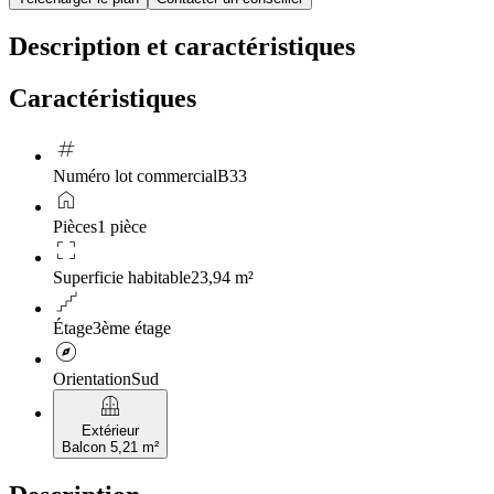
Description et caractéristiques
Caractéristiques
tag
Numéro lot commercial
B33
home
Pièces
1 pièce
crop_free
Superficie habitable
23,94 m²
floor
Étage
3ème étage
explore
Orientation
Sud
balcony
Extérieur
Balcon 5,21 m²