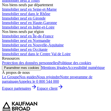
Immobilier neuf à Tours
Nos biens neufs par département
Immobilier neuf en Seine-et-Marne
Immobilier neuf dans le Rhône
Immobilier neuf en Gironde
Immobilier neuf en Haute-Garonne
Immobilier neuf en Indre-et-Loire
Nos biens neufs par région
Immobilier neuf en Île-de-France
Immobilier neuf en Normandie
Immobilier neuf en Nouvelle-Aquitaine
Immobilier neuf en Occitanie
Immobilier neuf dans le Centre Val de Loire
Ressources
Protection des données personnelles
Politique des cookies
Mentions légales
Accessibilité numérique
Paramétrer mes cookies
À propos de nous
Le Groupe
Nos guides
Nous rejoindre
Notre programme de
parrainage
Appelez le 0 800 544 000
Espace partenaires
Espace client