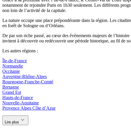
notamment de rejoindre Paris en 1h30 seulement. Les différents progr
non loin de l’activité de la capitale.
La nature occupe une place prépondérante dans la région. Les citadins 
en forêt de Sologne ou d’Orléans.
De par son riche passé, au cœur des évènements majeurs de l’histoire d
invitent à découvrir ou redécouvrir une période historique, au fil 
Les autres régions :
Île-de-France
Normandie
Occitanie
Auvergne-Rhône-Alpes
Bourgogne-Franche-Comté
Bretagne
Grand Est
Hauts-de-France
Nouvelle-Aquitaine
Provence Alpes Côte d’Azur
keyboard_arrow_down
Lire plus