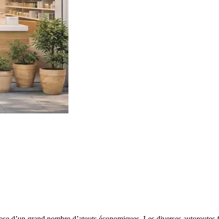
pose d’un grand nombre d’atouts économiques. Les diverses autoroutes fa