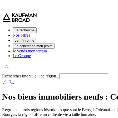
0 800 544 000
(service et appel gratuit)
Je recherche
Nos offres
Je m'informe
Je concrétise mon projet
Je vends mon terrain
Le Groupe
Rechercher une ville, une région...
person
phone
Nos biens immobiliers neufs :
Ce
Regroupant trois régions historiques que sont le Berry, l’Orléanais et 
Bourges, la région offre un cadre de vie à taille humaine.