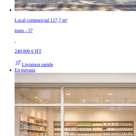
Local commercial
127,7 m²
tours - 37
,
240 000 € HT
rocket_launch
Livraison rapide
En travaux