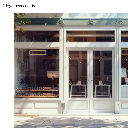
2
logement
s
neuf
s