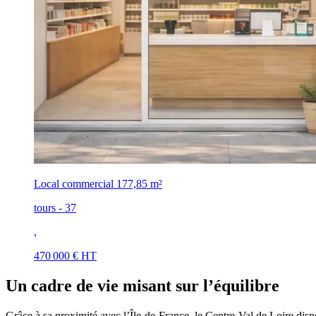
Local commercial
177,85 m²
tours - 37
,
470 000 € HT
Un cadre de vie misant sur l’équilibre
Grâce à sa proximité avec l’Île-de-France, le Centre-Val de Loire dis