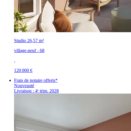
Studio
26,57 m²
village-neuf - 68
,
120 000 €
Frais de notaire offerts*
Nouveauté
Livraison : 4ᵉ trim. 2028