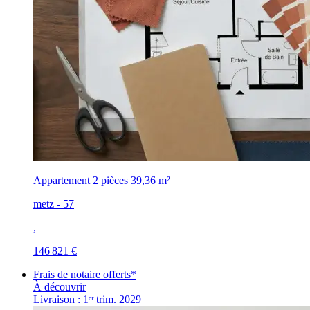
Appartement 2 pièces
39,36 m²
metz - 57
,
146 821 €
Frais de notaire offerts*
À découvrir
Livraison : 1ᵉʳ trim. 2029