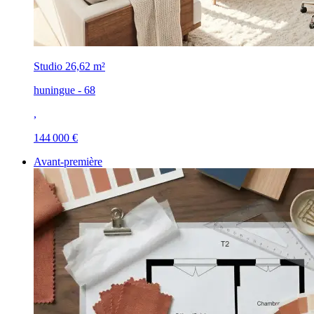
Studio
26,62 m²
huningue - 68
,
144 000 €
Avant-première