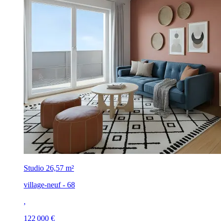
Studio
26,57 m²
village-neuf - 68
,
122 000 €