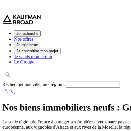
0 800 544 000
(service et appel gratuit)
Je recherche
Nos offres
Je m'informe
Je concrétise mon projet
Je vends mon terrain
Le Groupe
Rechercher une ville, une région...
person
phone
Nos biens immobiliers neufs :
G
La seule région de France à partager ses frontières avec quatre pays e
européenne, aux vignobles d'Alsace et aux rives de la Moselle, la régi