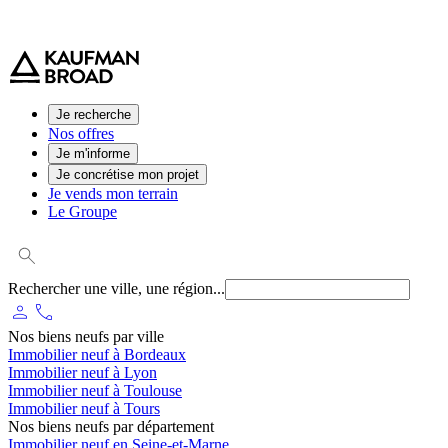
0 800 544 000
(service et appel gratuit)
Je recherche
Nos offres
Je m'informe
Je concrétise mon projet
Je vends mon terrain
Le Groupe
Rechercher une ville, une région...
person
phone
Nos biens neufs par ville
Immobilier neuf à Bordeaux
Immobilier neuf à Lyon
Immobilier neuf à Toulouse
Immobilier neuf à Tours
Nos biens neufs par département
Immobilier neuf en Seine-et-Marne