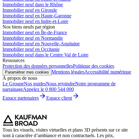
Immobilier neuf dans le Rhône
Immobilier neuf en Gironde
Immobilier neuf en Haute-Garonne
Immobilier neuf en Indre-et-Loire
Nos biens neufs par région
Immobilier neuf en Île-de-France
Immobilier neuf en Normandie
Immobilier neuf en Nouvelle-Aquitaine
Immobilier neuf en Occitanie
Immobilier neuf dans le Centre Val de Loire
Ressources
Protection des données personnelles
Politique des cookies
Mentions légales
Accessibilité numérique
Paramétrer mes cookies
À propos de nous
Le Groupe
Nos guides
Nous rejoindre
Notre programme de
parrainage
Appelez le 0 800 544 000
Espace partenaires
Espace client
Tous les visuels, visites virtuelles et plans 3D présents sur ce site
sont à caractère d’ambiance et non contractuels. Les prix,