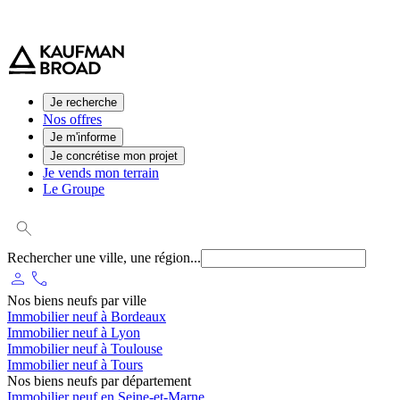
0 800 544 000
(service et appel gratuit)
Je recherche
Nos offres
Je m'informe
Je concrétise mon projet
Je vends mon terrain
Le Groupe
Rechercher une ville, une région...
person
phone
Nos biens neufs par ville
Immobilier neuf à Bordeaux
Immobilier neuf à Lyon
Immobilier neuf à Toulouse
Immobilier neuf à Tours
Nos biens neufs par département
Immobilier neuf en Seine-et-Marne