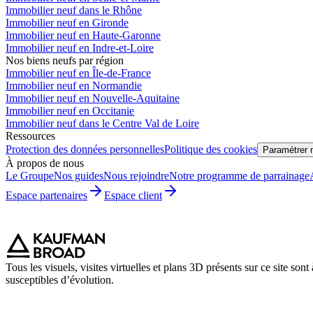
Immobilier neuf dans le Rhône
Immobilier neuf en Gironde
Immobilier neuf en Haute-Garonne
Immobilier neuf en Indre-et-Loire
Nos biens neufs par région
Immobilier neuf en Île-de-France
Immobilier neuf en Normandie
Immobilier neuf en Nouvelle-Aquitaine
Immobilier neuf en Occitanie
Immobilier neuf dans le Centre Val de Loire
Ressources
Protection des données personnelles
Politique des cookies
Paramétrer 
À propos de nous
Le Groupe
Nos guides
Nous rejoindre
Notre programme de parrainage
Espace partenaires
Espace client
Tous les visuels, visites virtuelles et plans 3D présents sur ce site son
susceptibles d’évolution.