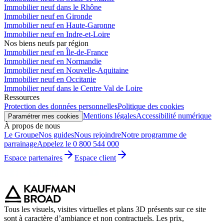
Immobilier neuf dans le Rhône
Immobilier neuf en Gironde
Immobilier neuf en Haute-Garonne
Immobilier neuf en Indre-et-Loire
Nos biens neufs par région
Immobilier neuf en Île-de-France
Immobilier neuf en Normandie
Immobilier neuf en Nouvelle-Aquitaine
Immobilier neuf en Occitanie
Immobilier neuf dans le Centre Val de Loire
Ressources
Protection des données personnelles
Politique des cookies
Mentions légales
Accessibilité numérique
Paramétrer mes cookies
À propos de nous
Le Groupe
Nos guides
Nous rejoindre
Notre programme de
parrainage
Appelez le 0 800 544 000
Espace partenaires
Espace client
Tous les visuels, visites virtuelles et plans 3D présents sur ce site
sont à caractère d’ambiance et non contractuels. Les prix,