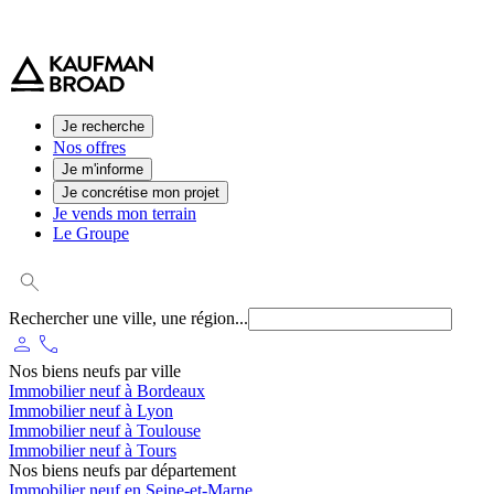
0 800 544 000
(service et appel gratuit)
Je recherche
Nos offres
Je m'informe
Je concrétise mon projet
Je vends mon terrain
Le Groupe
Rechercher une ville, une région...
person
phone
Nos biens neufs par ville
Immobilier neuf à Bordeaux
Immobilier neuf à Lyon
Immobilier neuf à Toulouse
Immobilier neuf à Tours
Nos biens neufs par département
Immobilier neuf en Seine-et-Marne