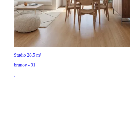
Studio
28,5 m²
brunoy - 91
,
182 000 €
Frais de notaire offerts*
À découvrir
Livraison : 3ᵉ trim. 2028