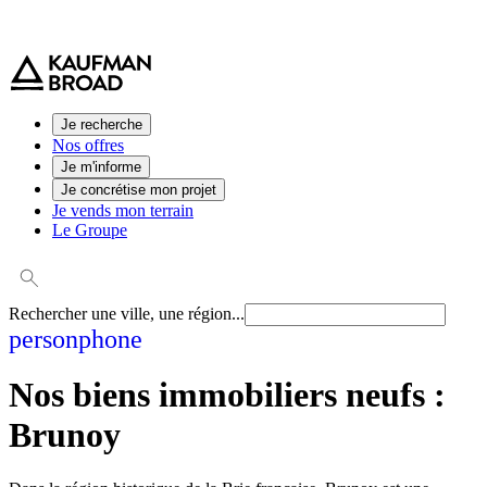
0 800 544 000
(service et appel gratuit)
Je recherche
Nos offres
Je m'informe
Je concrétise mon projet
Je vends mon terrain
Le Groupe
Rechercher une ville, une région...
person
phone
Nos biens immobiliers neufs :
Brunoy