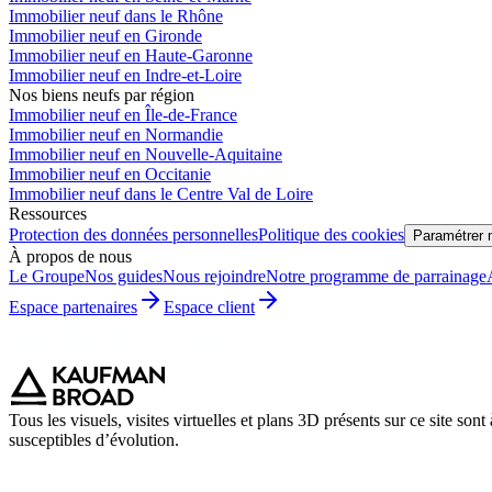
Immobilier neuf dans le Rhône
Immobilier neuf en Gironde
Immobilier neuf en Haute-Garonne
Immobilier neuf en Indre-et-Loire
Nos biens neufs par région
Immobilier neuf en Île-de-France
Immobilier neuf en Normandie
Immobilier neuf en Nouvelle-Aquitaine
Immobilier neuf en Occitanie
Immobilier neuf dans le Centre Val de Loire
Ressources
Protection des données personnelles
Politique des cookies
Paramétrer 
À propos de nous
Le Groupe
Nos guides
Nous rejoindre
Notre programme de parrainage
Espace partenaires
Espace client
Tous les visuels, visites virtuelles et plans 3D présents sur ce site son
susceptibles d’évolution.