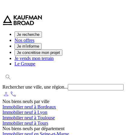
0 800 544 000
(service et appel gratuit)
Je recherche
Nos offres
Je m'informe
Je concrétise mon projet
Je vends mon terrain
Le Groupe
Rechercher une ville, une région...
person
phone
Nos biens neufs par ville
Immobilier neuf à Bordeaux
Immobilier neuf à Lyon
Immobilier neuf à Toulouse
Immobilier neuf à Tours
Nos biens neufs par département
Immobilier neuf en Seine-et-Marne