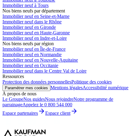
Immobilier neuf à Tours
Nos biens neufs par département
Immobilier neuf en Seine-et-Marne
Immobilier neuf dans le Rhône
Immobilier neuf en Gironde
Immobilier neuf en Haute-Garonne
Immobilier neuf en Indre-et-Loire
Nos biens neufs par région
Immobilier neuf en Île-de-France
Immobilier neuf en Normandie
Immobilier neuf en Nouvelle-Aquitaine
Immobilier neuf en Occitanie
Immobilier neuf dans le Centre Val de Loire
Ressources
Protection des données personnelles
Politique des cookies
Mentions légales
Accessibilité numérique
Paramétrer mes cookies
À propos de nous
Le Groupe
Nos guides
Nous rejoindre
Notre programme de
parrainage
Appelez le 0 800 544 000
Espace partenaires
Espace client