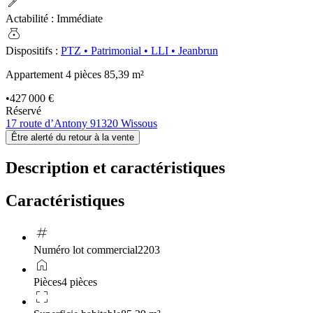
ink_pen
Actabilité
:
Immédiate
money_bag
Dispositifs
:
PTZ
•
Patrimonial
•
LLI
•
Jeanbrun
Appartement 4 pièces
85,39 m²
•
427 000 €
Réservé
17 route d’Antony 91320 Wissous
Être alerté du retour à la vente
Description et caractéristiques
Caractéristiques
tag
Numéro lot commercial
2203
home
Pièces
4 pièces
crop_free