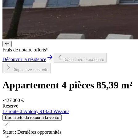
Frais de notaire offerts*
Découvrir la résidence
Diapositive précédente
Diapositive suivante
Appartement 4 pièces
85,39 m²
•
427 000 €
Réservé
17 route d’Antony 91320 Wissous
Être alerté du retour à la vente
check
Statut
:
Dernières opportunités