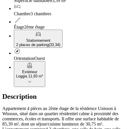
Superficie habitable
85,39 m²
hotel
Chambre
3 chambres
floor
Étage
2ème étage
directions_car
Stationnement
2 places de parking
(
33,34
)
explore
Orientation
Ouest
balcony
Extérieur
Loggia 11,93 m²
keyboard_arrow_down
Description
Appartement 4 pièces au 2ème étage de la résidence Unisson à
Wissous, situé dans un quartier résidentiel calme à proximité des
commerces, écoles et transports. Il offre une surface habitable de
85,39 m², dont un séjour/cuisine lumineux de 30,75 m².