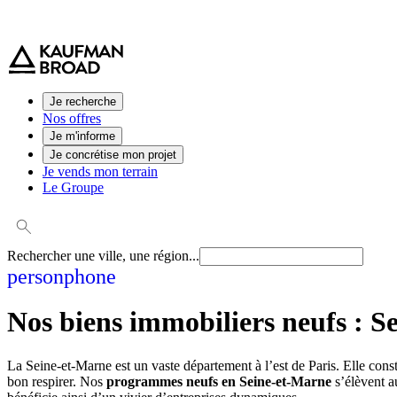
0 800 544 000
(service et appel gratuit)
Je recherche
Nos offres
Je m'informe
Je concrétise mon projet
Je vends mon terrain
Le Groupe
Rechercher une ville, une région...
person
phone
Nos biens immobiliers neufs :
S
La Seine-et-Marne est un vaste département à l’est de Paris. Elle consti
bon respirer. Nos
programmes neufs en Seine-et-Marne
s’élèvent a