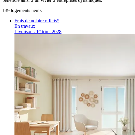
bénéficie ainsi d’un vivier d’entreprises dynamiques.
139
logement
s
neuf
s
Frais de notaire offerts*
En travaux
Livraison : 1ᵉʳ trim. 2028