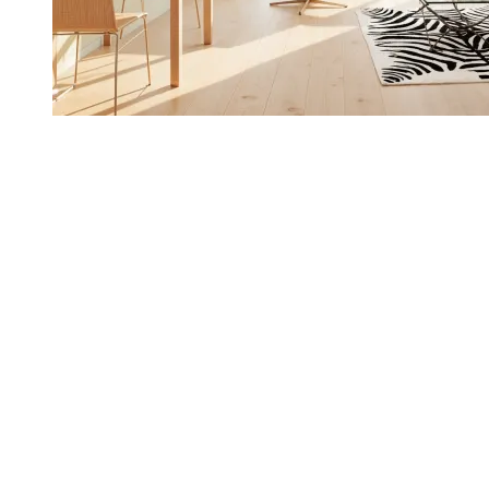
Studio
31,5 m²
melun - 77
,
À partir de
136 271 €
(TVA 5,5%)
Frais de notaire offerts*
En travaux
Livraison : 1ᵉʳ trim. 2028