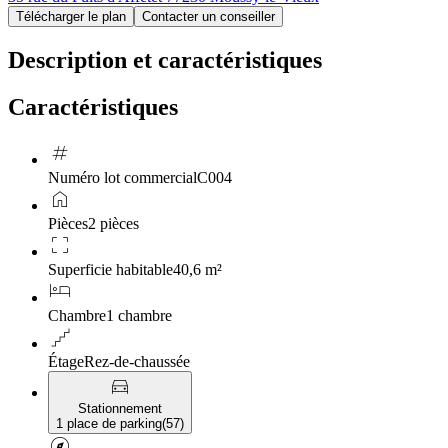
Télécharger le plan
Contacter un conseiller
Description et caractéristiques
Caractéristiques
tag
Numéro lot commercial
C004
home
Pièces
2 pièces
crop_free
Superficie habitable
40,6 m²
hotel
Chambre
1 chambre
floor
Étage
Rez-de-chaussée
directions_car
Stationnement
1 place de parking
(
57
)
explore