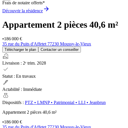
Frais de notaire offerts*
Découvrir la résidence
Appartement 2 pièces
40,6 m²
•
186 000 €
35 rue du Puits d'Affetet 77230 Moussy-le-Vieux
Télécharger le plan
Contacter un conseiller
real_estate_agent
Livraison
:
2ᵉ trim. 2028
check
Statut
:
En travaux
ink_pen
Actabilité
:
Immédiate
money_bag
Dispositifs
:
PTZ
•
LMNP
•
Patrimonial
•
LLI
•
Jeanbrun
Appartement 2 pièces
40,6 m²
•
186 000 €
35 rue du Puits d'Affetet 77230 Moussy-le-Vieux