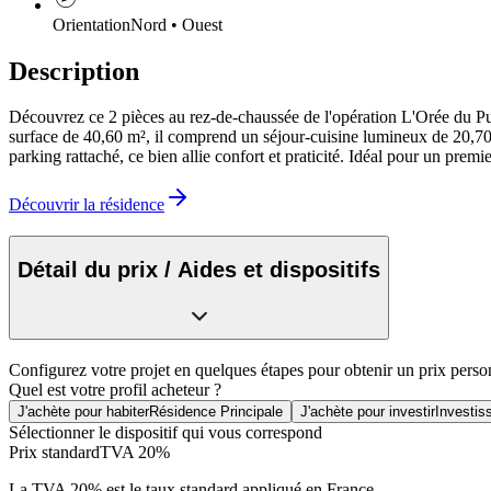
Orientation
Nord • Ouest
Description
Découvrez ce 2 pièces au rez-de-chaussée de l'opération L'Orée du Pu
surface de 40,60 m², il comprend un séjour-cuisine lumineux de 20,70
parking rattaché, ce bien allie confort et praticité. Idéal pour un pr
Découvrir la résidence
Détail du prix / Aides et dispositifs
Configurez votre projet en quelques étapes pour obtenir un prix perso
Quel est votre profil acheteur ?
J'achète pour habiter
Résidence Principale
J'achète pour investir
Investis
Sélectionner le dispositif qui vous correspond
Prix standard
TVA 20%
La TVA 20% est le taux standard appliqué en France.