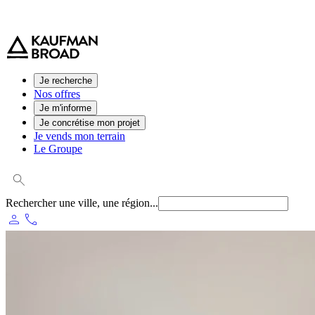
0 800 544 000
(service et appel gratuit)
Je recherche
Nos offres
Je m'informe
Je concrétise mon projet
Je vends mon terrain
Le Groupe
Rechercher une ville, une région...
person
phone