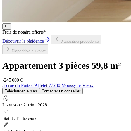
Frais de notaire offerts*
Découvrir la résidence
Diapositive précédente
Diapositive suivante
Appartement 3 pièces
59,8 m²
•
245 000 €
35 rue du Puits d'Affetet 77230 Moussy-le-Vieux
Télécharger le plan
Contacter un conseiller
real_estate_agent
Livraison
:
2ᵉ trim. 2028
check
Statut
:
En travaux
ink_pen