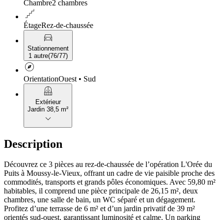
Chambre
2 chambres
floor
Étage
Rez-de-chaussée
directions_car
Stationnement
1 autre
(
76/77
)
explore
Orientation
Ouest • Sud
balcony
Extérieur
Jardin 38,5 m²
keyboard_arrow_down
Description
Découvrez ce 3 pièces au rez-de-chaussée de l’opération L'Orée du
Puits à Moussy-le-Vieux, offrant un cadre de vie paisible proche des
commodités, transports et grands pôles économiques. Avec 59,80 m²
habitables, il comprend une pièce principale de 26,15 m², deux
chambres, une salle de bain, un WC séparé et un dégagement.
Profitez d’une terrasse de 6 m² et d’un jardin privatif de 39 m²
orientés sud-ouest, garantissant luminosité et calme. Un parking