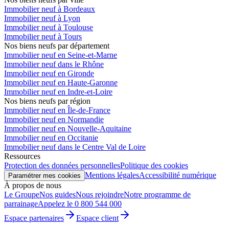
Immobilier neuf à Bordeaux
Immobilier neuf à Lyon
Immobilier neuf à Toulouse
Immobilier neuf à Tours
Nos biens neufs par département
Immobilier neuf en Seine-et-Marne
Immobilier neuf dans le Rhône
Immobilier neuf en Gironde
Immobilier neuf en Haute-Garonne
Immobilier neuf en Indre-et-Loire
Nos biens neufs par région
Immobilier neuf en Île-de-France
Immobilier neuf en Normandie
Immobilier neuf en Nouvelle-Aquitaine
Immobilier neuf en Occitanie
Immobilier neuf dans le Centre Val de Loire
Ressources
Protection des données personnelles
Politique des cookies
Mentions légales
Accessibilité numérique
Paramétrer mes cookies
À propos de nous
Le Groupe
Nos guides
Nous rejoindre
Notre programme de
parrainage
Appelez le 0 800 544 000
Espace partenaires
Espace client