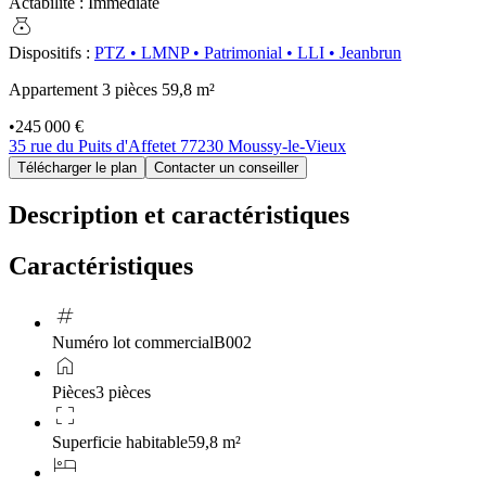
Actabilité
:
Immédiate
money_bag
Dispositifs
:
PTZ
•
LMNP
•
Patrimonial
•
LLI
•
Jeanbrun
Appartement 3 pièces
59,8 m²
•
245 000 €
35 rue du Puits d'Affetet 77230 Moussy-le-Vieux
Télécharger le plan
Contacter un conseiller
Description et caractéristiques
Caractéristiques
tag
Numéro lot commercial
B002
home
Pièces
3 pièces
crop_free
Superficie habitable
59,8 m²
hotel