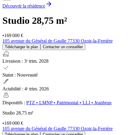
Découvrir la résidence
Studio
28,75 m²
•
169 000 €
105 avenue du Général de Gaulle 77330 Ozoir-la-Ferrière
Télécharger le plan
Contacter un conseiller
real_estate_agent
Livraison
:
3ᵉ trim. 2028
check
Statut
:
Nouveauté
ink_pen
Actabilité
:
4ᵉ trim. 2026
money_bag
Dispositifs
:
PTZ
•
LMNP
•
Patrimonial
•
LLI
•
Jeanbrun
Studio
28,75 m²
•
169 000 €
105 avenue du Général de Gaulle 77330 Ozoir-la-Ferrière
Télécharger le plan
Contacter un conseiller