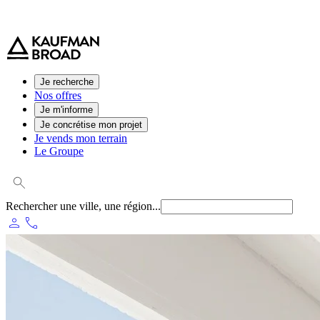
0 800 544 000
(service et appel gratuit)
Je recherche
Nos offres
Je m'informe
Je concrétise mon projet
Je vends mon terrain
Le Groupe
Rechercher une ville, une région...
person
phone