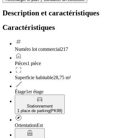
Description et caractéristiques
Caractéristiques
tag
Numéro lot commercial
217
home
Pièces
1 pièce
crop_free
Superficie habitable
28,75 m²
floor
Étage
1er étage
directions_car
Stationnement
1 place de parking
(
PK99
)
explore
Orientation
Est
balcony