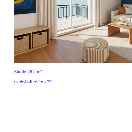
Studio
26,2 m²
ozoir-la-ferrière - 77
,
161 000 €
Nouveauté
Livraison : 3ᵉ trim. 2028