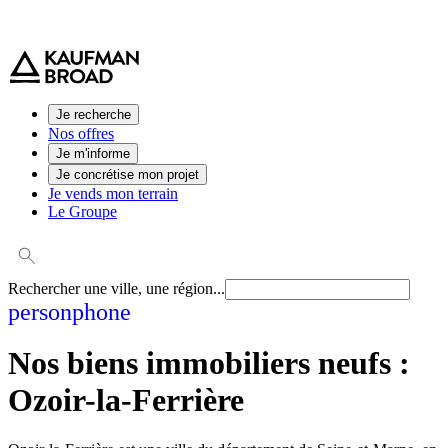
0 800 544 000
(service et appel gratuit)
Je recherche
Nos offres
Je m'informe
Je concrétise mon projet
Je vends mon terrain
Le Groupe
Rechercher une ville, une région...
person
phone
Nos biens immobiliers neufs :
Ozoir-la-Ferrière