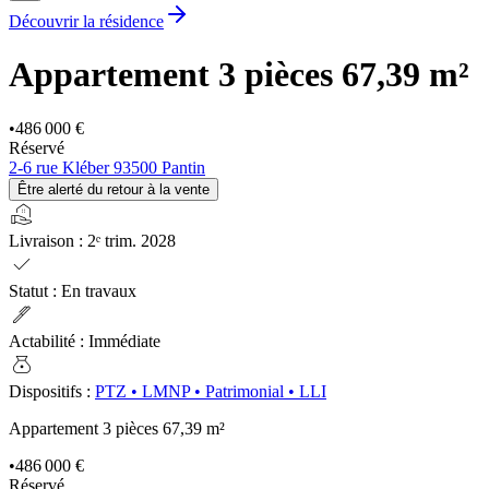
Découvrir la résidence
Appartement 3 pièces
67,39 m²
•
486 000 €
Réservé
2-6 rue Kléber 93500 Pantin
Être alerté du retour à la vente
real_estate_agent
Livraison
:
2ᵉ trim. 2028
check
Statut
:
En travaux
ink_pen
Actabilité
:
Immédiate
money_bag
Dispositifs
:
PTZ
•
LMNP
•
Patrimonial
•
LLI
Appartement 3 pièces
67,39 m²
•
486 000 €
Réservé