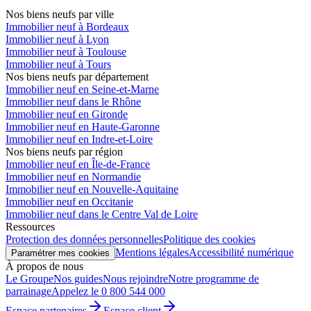
Nos biens neufs par ville
Immobilier neuf à Bordeaux
Immobilier neuf à Lyon
Immobilier neuf à Toulouse
Immobilier neuf à Tours
Nos biens neufs par département
Immobilier neuf en Seine-et-Marne
Immobilier neuf dans le Rhône
Immobilier neuf en Gironde
Immobilier neuf en Haute-Garonne
Immobilier neuf en Indre-et-Loire
Nos biens neufs par région
Immobilier neuf en Île-de-France
Immobilier neuf en Normandie
Immobilier neuf en Nouvelle-Aquitaine
Immobilier neuf en Occitanie
Immobilier neuf dans le Centre Val de Loire
Ressources
Protection des données personnelles
Politique des cookies
Mentions légales
Accessibilité numérique
Paramétrer mes cookies
À propos de nous
Le Groupe
Nos guides
Nous rejoindre
Notre programme de
parrainage
Appelez le 0 800 544 000
Espace partenaires
Espace client