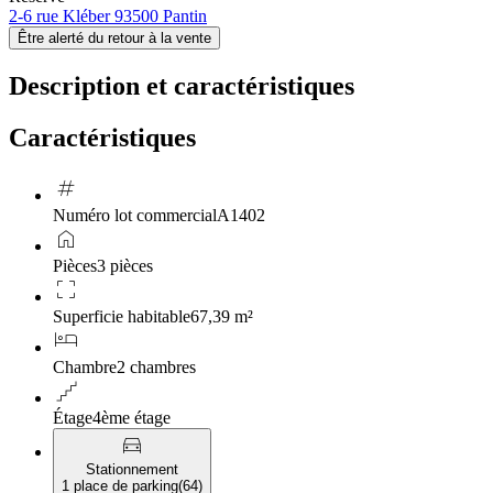
2-6 rue Kléber 93500 Pantin
Être alerté du retour à la vente
Description et caractéristiques
Caractéristiques
tag
Numéro lot commercial
A1402
home
Pièces
3 pièces
crop_free
Superficie habitable
67,39 m²
hotel
Chambre
2 chambres
floor
Étage
4ème étage
directions_car
Stationnement
1 place de parking
(
64
)