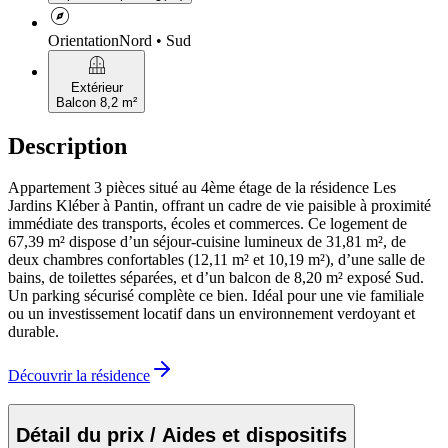
explore
Orientation
Nord • Sud
balcony
Extérieur
Balcon 8,2 m²
Description
Appartement 3 pièces situé au 4ème étage de la résidence Les
Jardins Kléber à Pantin, offrant un cadre de vie paisible à proximité
immédiate des transports, écoles et commerces. Ce logement de
67,39 m² dispose d’un séjour-cuisine lumineux de 31,81 m², de
deux chambres confortables (12,11 m² et 10,19 m²), d’une salle de
bains, de toilettes séparées, et d’un balcon de 8,20 m² exposé Sud.
Un parking sécurisé complète ce bien. Idéal pour une vie familiale
ou un investissement locatif dans un environnement verdoyant et
durable.
Découvrir la résidence
Détail du prix / Aides et dispositifs