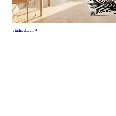
Studio
31,5 m²
melun - 77
,
À partir de
136 271 €
(TVA 5,5%)
Frais de notaire offerts*
En travaux
Livraison : 1ᵉʳ trim. 2028