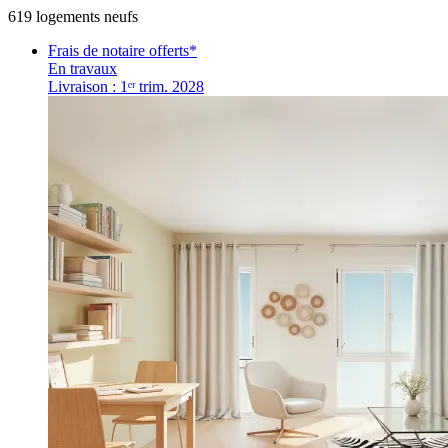
619
logement
s
neuf
s
Frais de notaire offerts*
En travaux
Livraison : 1ᵉʳ trim. 2028