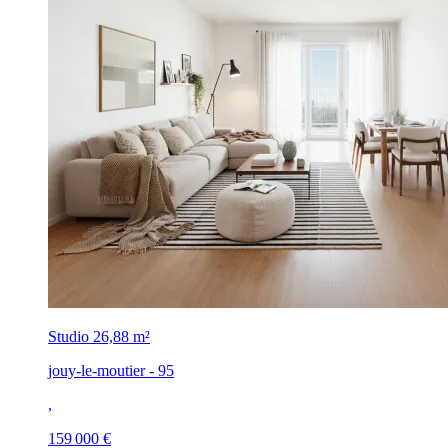
Studio
26,88 m²
jouy-le-moutier - 95
,
159 000 €