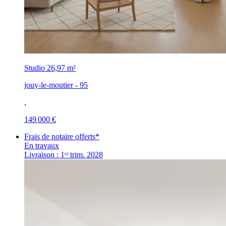
Studio
26,97 m²
jouy-le-moutier - 95
,
149 000 €
Frais de notaire offerts*
En travaux
Livraison : 1ᵉʳ trim. 2028