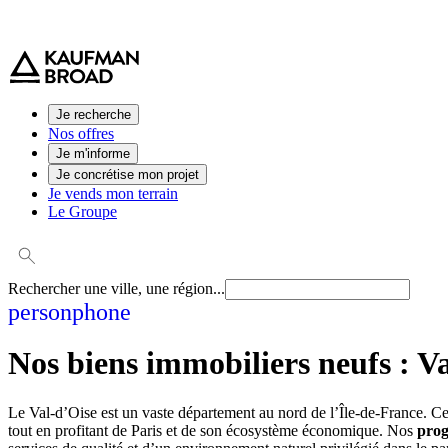
0 800 544 000
(service et appel gratuit)
Je recherche
Nos offres
Je m'informe
Je concrétise mon projet
Je vends mon terrain
Le Groupe
Rechercher une ville, une région...
person
phone
Nos biens immobiliers neufs :
Va
Le Val-d’Oise est un vaste département au nord de l’Île-de-France. Ce 
tout en profitant de Paris et de son écosystème économique. Nos
prog