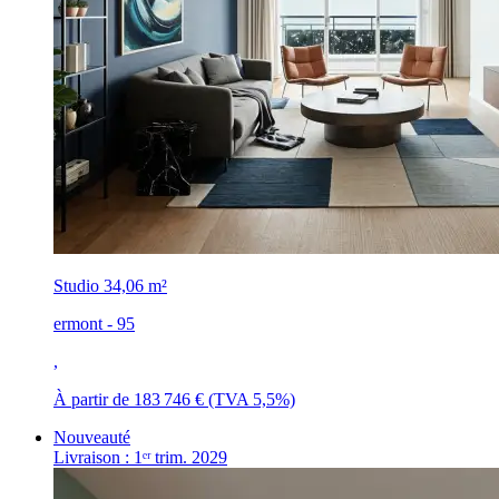
Studio
34,06 m²
ermont - 95
,
À partir de 183 746 €
(TVA 5,5%)
Nouveauté
Livraison : 1ᵉʳ trim. 2029