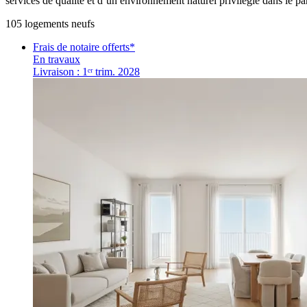
services de qualité et d’un environnement naturel privilégié dans le pa
105
logement
s
neuf
s
Frais de notaire offerts*
En travaux
Livraison : 1ᵉʳ trim. 2028