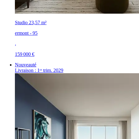
Studio
23,57 m²
ermont - 95
,
159 000 €
Nouveauté
Livraison : 1ᵉʳ trim. 2029