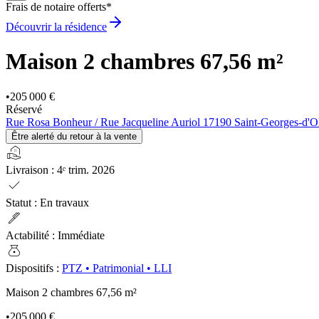
Frais de notaire offerts*
Découvrir la résidence
Maison 2 chambres
67,56 m²
•
205 000 €
Réservé
Rue Rosa Bonheur / Rue Jacqueline Auriol 17190 Saint-Georges-d'O
Être alerté du retour à la vente
real_estate_agent
Livraison
:
4ᵉ trim. 2026
check
Statut
:
En travaux
ink_pen
Actabilité
:
Immédiate
money_bag
Dispositifs
:
PTZ
•
Patrimonial
•
LLI
Maison 2 chambres
67,56 m²
•
205 000 €