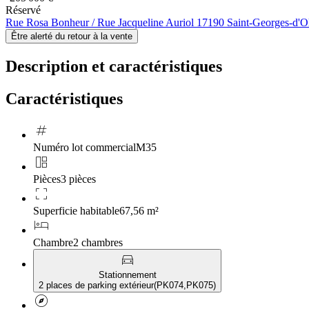
Réservé
Rue Rosa Bonheur / Rue Jacqueline Auriol 17190 Saint-Georges-d'O
Être alerté du retour à la vente
Description et caractéristiques
Caractéristiques
tag
Numéro lot commercial
M35
auto_awesome_mosaic
Pièces
3 pièces
crop_free
Superficie habitable
67,56 m²
hotel
Chambre
2 chambres
directions_car
Stationnement
2 places de parking extérieur
(
PK074,PK075
)
explore