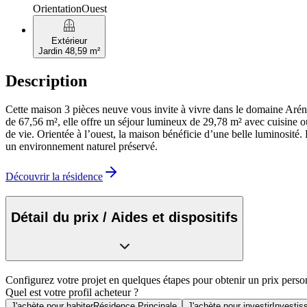
Orientation
Ouest
balcony
Extérieur
Jardin 48,59 m²
Description
Cette maison 3 pièces neuve vous invite à vivre dans le domaine Aréna
de 67,56 m², elle offre un séjour lumineux de 29,78 m² avec cuisine ou
de vie. Orientée à l’ouest, la maison bénéficie d’une belle luminosité
un environnement naturel préservé.
Découvrir la résidence
Détail du prix / Aides et dispositifs
Configurez votre projet en quelques étapes pour obtenir un prix perso
Quel est votre profil acheteur ?
J'achète pour habiter
Résidence Principale
J'achète pour investir
Investis