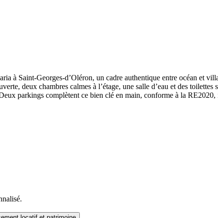
ria à Saint-Georges-d’Oléron, un cadre authentique entre océan et villa
verte, deux chambres calmes à l’étage, une salle d’eau et des toilettes 
. Deux parkings complètent ce bien clé en main, conforme à la RE2020, i
nnalisé.
sement locatif et patrimoine