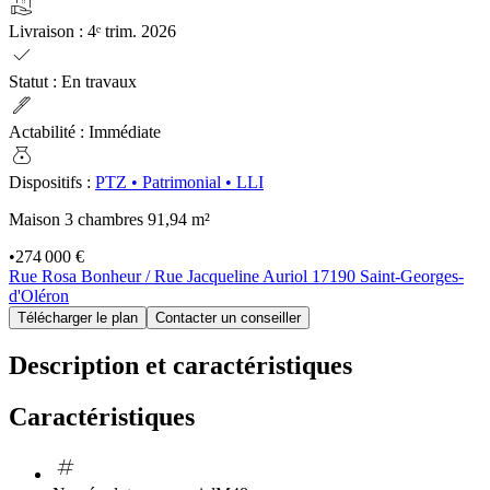
real_estate_agent
Livraison
:
4ᵉ trim. 2026
check
Statut
:
En travaux
ink_pen
Actabilité
:
Immédiate
money_bag
Dispositifs
:
PTZ
•
Patrimonial
•
LLI
Maison 3 chambres
91,94 m²
•
274 000 €
Rue Rosa Bonheur / Rue Jacqueline Auriol 17190 Saint-Georges-
d'Oléron
Télécharger le plan
Contacter un conseiller
Description et caractéristiques
Caractéristiques
tag