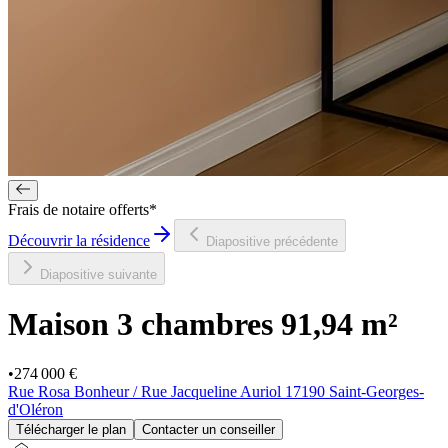
Frais de notaire offerts*
Découvrir la résidence
Diapositive précédente
Diapositive suivante
Maison 3 chambres
91,94 m²
•
274 000 €
Rue Rosa Bonheur / Rue Jacqueline Auriol 17190 Saint-Georges-
d'Oléron
Télécharger le plan
Contacter un conseiller