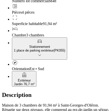
Numéro lot commercial
M48
auto_awesome_mosaic
Pièces
4 pièces
crop_free
Superficie habitable
91,94 m²
hotel
Chambre
3 chambres
directions_car
Stationnement
1 place de parking extérieur
(
PK055
)
keyboard_arrow_down
explore
Orientation
Est • Sud
balcony
Extérieur
Jardin 76,7 m²
Description
Maison de 3 chambres de 91,94 m² à Saint-Georges-d'Oléron.
Répartie sur deux niveaux, elle comprend au rez-de-jardin un séjour-