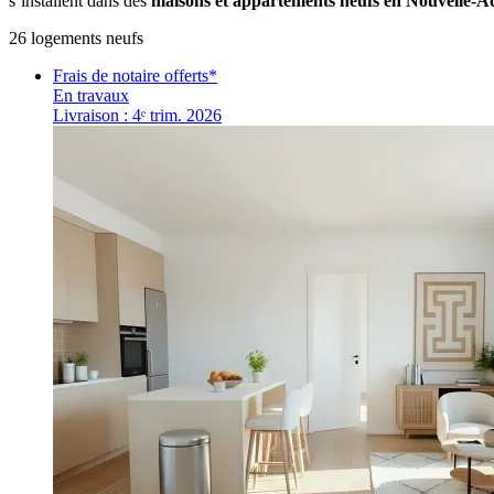
s’installent dans des
maisons et
appartements neufs en Nouvelle-A
26
logement
s
neuf
s
Frais de notaire offerts*
En travaux
Livraison : 4ᵉ trim. 2026