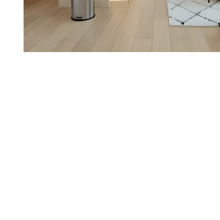
Appartement 2 pièces
38,23 m²
saint-georges-d'oléron - 17
,
169 000 €
Frais de notaire offerts*
En travaux
Livraison : 4ᵉ trim. 2026