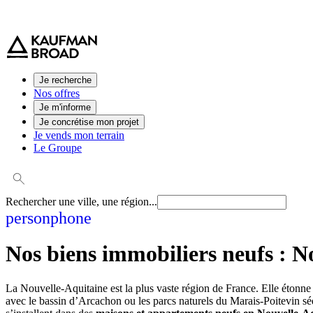
0 800 544 000
(service et appel gratuit)
Je recherche
Nos offres
Je m'informe
Je concrétise mon projet
Je vends mon terrain
Le Groupe
Rechercher une ville, une région...
person
phone
Nos biens immobiliers neufs :
No
La Nouvelle-Aquitaine est la plus vaste région de France. Elle étonne 
avec le bassin d’Arcachon ou les parcs naturels du Marais-Poitevin s