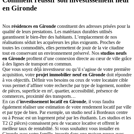
en Gironde
Nos
résidences en Gironde
constituent des adresses prisées pour la
qualité de leurs prestations. Les matériaux durables utilisés
garantissent le bien-être des habitants. L’emplacement de nos
réalisations séduit les acquéreurs les plus exigeants. Proches de
toutes les commodités, elles permettent de jouir de la vie citadine
tout en conservant un environnement préservé. Nos
studios neufs
en Gironde
profitent d’une connexion directe au cœur de ville grâce
à des lignes de transport en commun.
Que vous soyez déjà investisseur ou qu’il s’agisse de votre première
acquisition, votre
projet immobilier neuf en Gironde
doit répondre
à vos objectifs. Définir vos besoins ou ceux de votre locataire cible
vous permet d’affiner votre recherche par type de logement, nombre
de pièces, superficie en m², quartier, accessibilité, présence de
commerces, proximité des transports…
En cas d’
investissement locatif en Gironde
, il vous faudra
également réaliser une estimation de votre rendement locatif par ville
et par type de bien. Par exemple, un studio neuf à Bordeaux centre
ou à Pessac est un logement prisé par les étudiants. Les studios et les
T2 (2 pièces) connaissent peu de vacance locative et offrent le
meilleur taux de rentabilité. Si vous souhaitez vous installer en
Gironde avec votre famille, investir dans une maison neuve avec