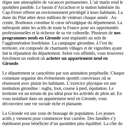
règne une atmosphère de vacances permanentes. L’air marin rend le
quotidien paisible. Le bassin d’Arcachon et la station balnéaire du
Cap-Ferret offrent un environnement privilégié à leurs habitants. La
dune du Pilat attire deux millions de visiteurs chaque année . Au
centre, Bordeaux constitue le cœur névralgique du département. La
métropole attire les actifs de toute la France pour ses opportunités
professionnelles et la richesse de sa vie culturelle. Plusieurs de
nos
programmes neufs en Gironde
sont implantés au sein de
l’agglomération bordelaise. La campagne girondine, à l’est du
territoire, est composée de charmants villages et de vignobles ayant
fait la réputation du département. Selon vos affinités, vous trouverez
forcément un endroit où
acheter un appartement neuf en
Gironde
.
Le département se caractérise par son animation perpétuelle. Chaque
commune organise des événements sportifs conviviaux où se
réunissent avec plaisir les habitants. L’exercice physique est une
institution girondine : rugby, foot, course à pied, équitation. Le
territoire est un terrain de jeu idéal pour les activités de plein air. En
vous installant dans un appartement neuf en Gironde, vous
découvrirez une vie sociale riche et plaisante.
La Gironde est une zone de brassage de population. Les jeunes
actifs y viennent pour commencer leur carrière. Des familles s’y
établissent pour bénéficier d’un quotidien plus équilibré. La côte du