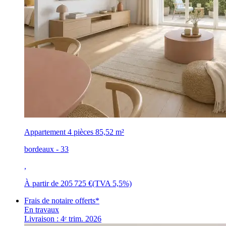
Appartement 4 pièces
85,52 m²
bordeaux - 33
,
À partir de
205 725 €
(TVA 5,5%)
Frais de notaire offerts*
En travaux
Livraison : 4ᵉ trim. 2026