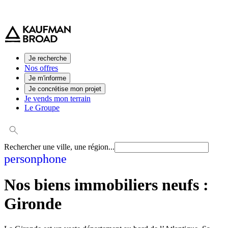
0 800 544 000
(service et appel gratuit)
Je recherche
Nos offres
Je m'informe
Je concrétise mon projet
Je vends mon terrain
Le Groupe
Rechercher une ville, une région...
person
phone
Nos biens immobiliers neufs :
Gironde