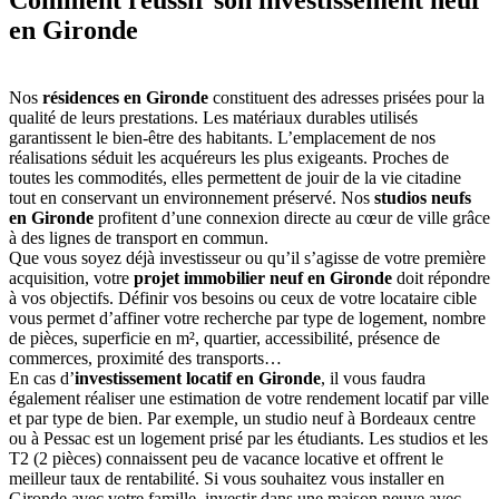
en Gironde
Nos
résidences en Gironde
constituent des adresses prisées pour la
qualité de leurs prestations. Les matériaux durables utilisés
garantissent le bien-être des habitants. L’emplacement de nos
réalisations séduit les acquéreurs les plus exigeants. Proches de
toutes les commodités, elles permettent de jouir de la vie citadine
tout en conservant un environnement préservé. Nos
studios neufs
en Gironde
profitent d’une connexion directe au cœur de ville grâce
à des lignes de transport en commun.
Que vous soyez déjà investisseur ou qu’il s’agisse de votre première
acquisition, votre
projet immobilier neuf en Gironde
doit répondre
à vos objectifs. Définir vos besoins ou ceux de votre locataire cible
vous permet d’affiner votre recherche par type de logement, nombre
de pièces, superficie en m², quartier, accessibilité, présence de
commerces, proximité des transports…
En cas d’
investissement locatif en Gironde
, il vous faudra
également réaliser une estimation de votre rendement locatif par ville
et par type de bien. Par exemple, un studio neuf à Bordeaux centre
ou à Pessac est un logement prisé par les étudiants. Les studios et les
T2 (2 pièces) connaissent peu de vacance locative et offrent le
meilleur taux de rentabilité. Si vous souhaitez vous installer en
Gironde avec votre famille, investir dans une maison neuve avec