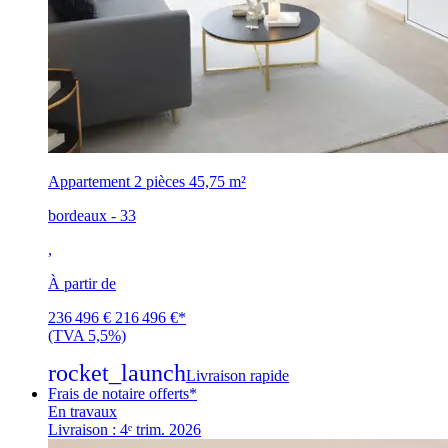
Appartement 2 pièces
45,75 m²
bordeaux - 33
,
À partir de
236 496 €
216 496 €
*
(TVA 5,5%)
rocket_launch
Livraison rapide
Frais de notaire offerts*
En travaux
Livraison : 4ᵉ trim. 2026