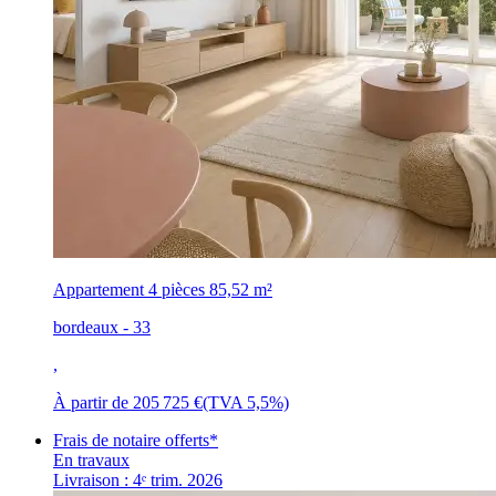
Appartement 4 pièces
85,52 m²
bordeaux - 33
,
À partir de
205 725 €
(TVA 5,5%)
Frais de notaire offerts*
En travaux
Livraison : 4ᵉ trim. 2026