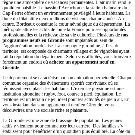
règne une atmosphère de vacances permanentes. L’air marin rend le
quotidien paisible. Le bassin d’Arcachon et la station balnéaire du
Cap-Ferret offrent un environnement privilégié à leurs habitants. La
dune du Pilat attire deux millions de visiteurs chaque année . Au
centre, Bordeaux constitue le cœur névralgique du département. La
métropole attire les actifs de toute la France pour ses opportunités
professionnelles et la richesse de sa vie culturelle. Plusieurs de
nos
programmes neufs en Gironde
sont implantés au sein de
l’agglomération bordelaise. La campagne girondine, à l’est du
territoire, est composée de charmants villages et de vignobles ayant
fait la réputation du département. Selon vos affinités, vous trouverez
forcément un endroit où
acheter un appartement neuf en
Gironde
.
Le département se caractérise par son animation perpétuelle. Chaque
commune organise des événements sportifs conviviaux où se
réunissent avec plaisir les habitants. L’exercice physique est une
institution girondine : rugby, foot, course à pied, équitation. Le
territoire est un terrain de jeu idéal pour les activités de plein air. En
vous installant dans un appartement neuf en Gironde, vous
découvrirez une vie sociale riche et plaisante.
La Gironde est une zone de brassage de population. Les jeunes
actifs y viennent pour commencer leur carrière. Des familles s’y
établissent pour bénéficier d’un quotidien plus équilibré. La côte du