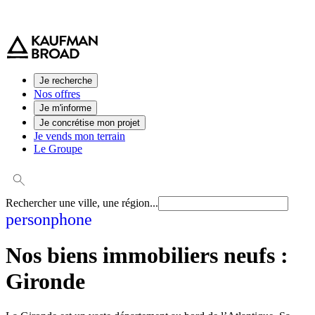
0 800 544 000
(service et appel gratuit)
Je recherche
Nos offres
Je m'informe
Je concrétise mon projet
Je vends mon terrain
Le Groupe
Rechercher une ville, une région...
person
phone
Nos biens immobiliers neufs :
Gironde