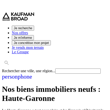
0 800 544 000
(service et appel gratuit)
Je recherche
Nos offres
Je m'informe
Je concrétise mon projet
Je vends mon terrain
Le Groupe
Rechercher une ville, une région...
person
phone
Nos biens immobiliers neufs :
Haute-Garonne