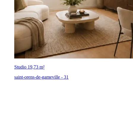
Studio
19,73 m²
saint-orens-de-gameville - 31
,
114 000 €
Frais de notaire offerts*
Lancement commercial
Livraison : 2ᵉ trim. 2028