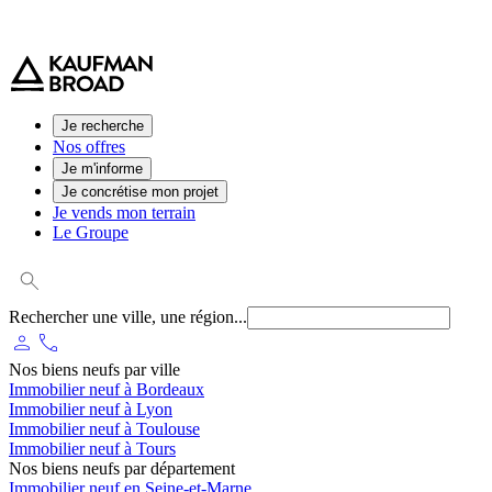
0 800 544 000
(service et appel gratuit)
Je recherche
Nos offres
Je m'informe
Je concrétise mon projet
Je vends mon terrain
Le Groupe
Rechercher une ville, une région...
person
phone
Nos biens neufs par ville
Immobilier neuf à Bordeaux
Immobilier neuf à Lyon
Immobilier neuf à Toulouse
Immobilier neuf à Tours
Nos biens neufs par département
Immobilier neuf en Seine-et-Marne