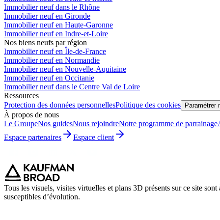
Immobilier neuf dans le Rhône
Immobilier neuf en Gironde
Immobilier neuf en Haute-Garonne
Immobilier neuf en Indre-et-Loire
Nos biens neufs par région
Immobilier neuf en Île-de-France
Immobilier neuf en Normandie
Immobilier neuf en Nouvelle-Aquitaine
Immobilier neuf en Occitanie
Immobilier neuf dans le Centre Val de Loire
Ressources
Protection des données personnelles
Politique des cookies
Paramétrer 
À propos de nous
Le Groupe
Nos guides
Nous rejoindre
Notre programme de parrainage
Espace partenaires
Espace client
Tous les visuels, visites virtuelles et plans 3D présents sur ce site son
susceptibles d’évolution.