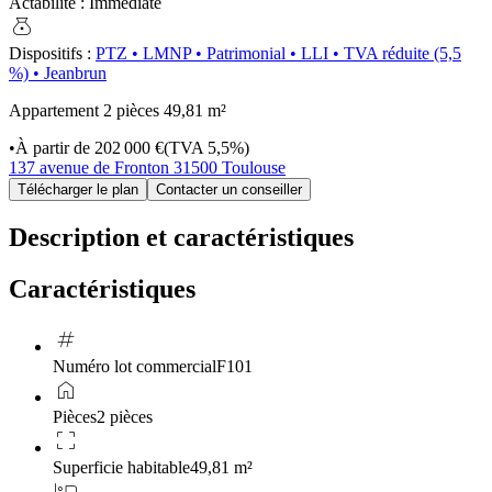
Actabilité
:
Immédiate
money_bag
Dispositifs
:
PTZ
•
LMNP
•
Patrimonial
•
LLI
•
TVA réduite (5,5
%)
•
Jeanbrun
Appartement 2 pièces
49,81 m²
•
À partir de
202 000 €
(TVA 5,5%)
137 avenue de Fronton 31500 Toulouse
Télécharger le plan
Contacter un conseiller
Description et caractéristiques
Caractéristiques
tag
Numéro lot commercial
F101
home
Pièces
2 pièces
crop_free
Superficie habitable
49,81 m²
hotel