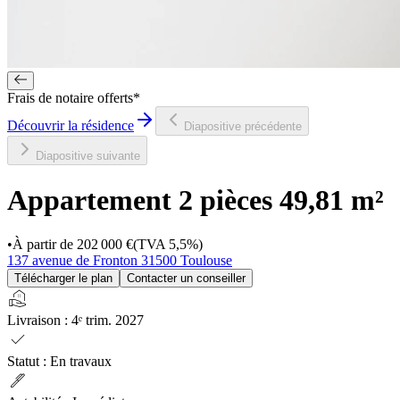
Frais de notaire offerts*
Découvrir la résidence
Diapositive précédente
Diapositive suivante
Appartement 2 pièces
49,81 m²
•
À partir de
202 000 €
(TVA 5,5%)
137 avenue de Fronton 31500 Toulouse
Télécharger le plan
Contacter un conseiller
real_estate_agent
Livraison
:
4ᵉ trim. 2027
check
Statut
:
En travaux
ink_pen