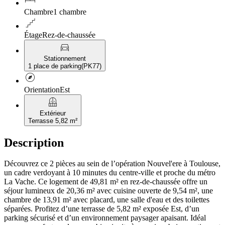
Chambre
1 chambre
floor
Étage
Rez-de-chaussée
directions_car
Stationnement
1 place de parking
(
PK77
)
explore
Orientation
Est
balcony
Extérieur
Terrasse 5,82 m²
Description
Découvrez ce 2 pièces au sein de l’opération Nouvel'ere à Toulouse,
un cadre verdoyant à 10 minutes du centre-ville et proche du métro
La Vache. Ce logement de 49,81 m² en rez-de-chaussée offre un
séjour lumineux de 20,36 m² avec cuisine ouverte de 9,54 m², une
chambre de 13,91 m² avec placard, une salle d'eau et des toilettes
séparées. Profitez d’une terrasse de 5,82 m² exposée Est, d’un
parking sécurisé et d’un environnement paysager apaisant. Idéal