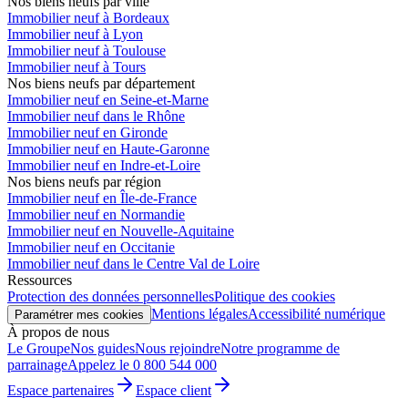
Nos biens neufs par ville
Immobilier neuf à Bordeaux
Immobilier neuf à Lyon
Immobilier neuf à Toulouse
Immobilier neuf à Tours
Nos biens neufs par département
Immobilier neuf en Seine-et-Marne
Immobilier neuf dans le Rhône
Immobilier neuf en Gironde
Immobilier neuf en Haute-Garonne
Immobilier neuf en Indre-et-Loire
Nos biens neufs par région
Immobilier neuf en Île-de-France
Immobilier neuf en Normandie
Immobilier neuf en Nouvelle-Aquitaine
Immobilier neuf en Occitanie
Immobilier neuf dans le Centre Val de Loire
Ressources
Protection des données personnelles
Politique des cookies
Mentions légales
Accessibilité numérique
Paramétrer mes cookies
À propos de nous
Le Groupe
Nos guides
Nous rejoindre
Notre programme de
parrainage
Appelez le 0 800 544 000
Espace partenaires
Espace client