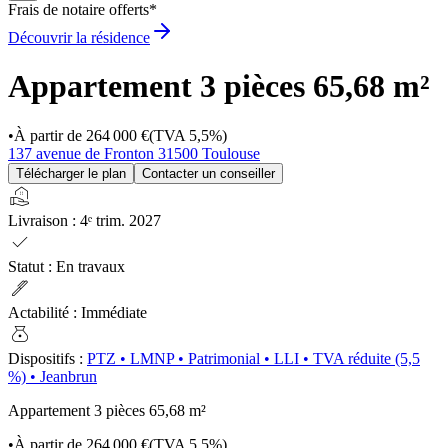
Frais de notaire offerts*
Découvrir la résidence
Appartement 3 pièces
65,68 m²
•
À partir de
264 000 €
(TVA 5,5%)
137 avenue de Fronton 31500 Toulouse
Télécharger le plan
Contacter un conseiller
real_estate_agent
Livraison
:
4ᵉ trim. 2027
check
Statut
:
En travaux
ink_pen
Actabilité
:
Immédiate
money_bag
Dispositifs
:
PTZ
•
LMNP
•
Patrimonial
•
LLI
•
TVA réduite (5,5
%)
•
Jeanbrun
Appartement 3 pièces
65,68 m²
•
À partir de
264 000 €
(TVA 5,5%)