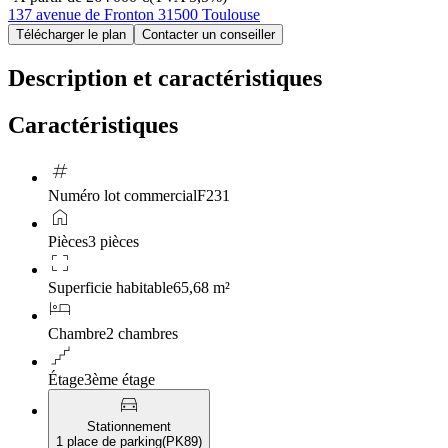
137 avenue de Fronton 31500 Toulouse
Télécharger le plan
Contacter un conseiller
Description et caractéristiques
Caractéristiques
tag
Numéro lot commercial
F231
home
Pièces
3 pièces
crop_free
Superficie habitable
65,68 m²
hotel
Chambre
2 chambres
floor
Étage
3ème étage
directions_car
Stationnement
1 place de parking
(
PK89
)