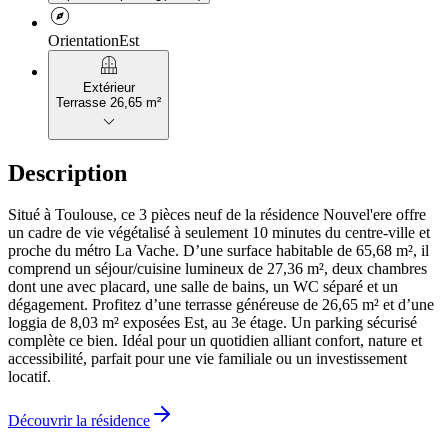
explore
Orientation
Est
balcony
Extérieur
Terrasse 26,65 m²
keyboard_arrow_down
Description
Situé à Toulouse, ce 3 pièces neuf de la résidence Nouvel'ere offre
un cadre de vie végétalisé à seulement 10 minutes du centre-ville et
proche du métro La Vache. D’une surface habitable de 65,68 m², il
comprend un séjour/cuisine lumineux de 27,36 m², deux chambres
dont une avec placard, une salle de bains, un WC séparé et un
dégagement. Profitez d’une terrasse généreuse de 26,65 m² et d’une
loggia de 8,03 m² exposées Est, au 3e étage. Un parking sécurisé
complète ce bien. Idéal pour un quotidien alliant confort, nature et
accessibilité, parfait pour une vie familiale ou un investissement
locatif.
Découvrir la résidence