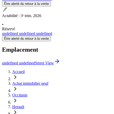
Être alerté du retour à la vente
ink_pen
Actabilité
:
3ᵉ trim. 2026
•
Réservé
undefined undefined undefined
Être alerté du retour à la vente
Emplacement
undefined undefined
Street View
Accueil
Achat immobilier neuf
Occitanie
Herault