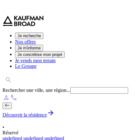
0 800 544 000
(service et appel gratuit)
Je recherche
Nos offres
Je m'informe
Je concrétise mon projet
Je vends mon terrain
Le Groupe
Rechercher une ville, une région...
person
phone
Découvrir la résidence
•
Réservé
undefined undefined undefined