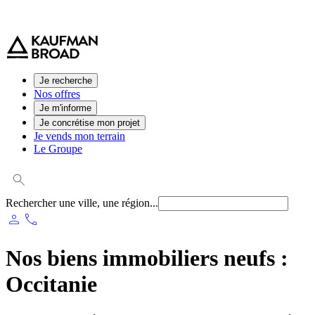
0 800 544 000
(service et appel gratuit)
Je recherche
Nos offres
Je m'informe
Je concrétise mon projet
Je vends mon terrain
Le Groupe
Rechercher une ville, une région...
person
phone
Nos biens immobiliers neufs :
Occitanie